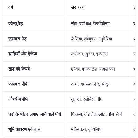
वर्ग
उदाहरण
उद्द
एवेन्यू पेड़
नीम, वर्षा वृक्ष, पेल्टोफोरम
सड
फूलदार पेड़
कैसिया, तबेबुइया, प्लुमेरिया
सौ
झाड़ियाँ और हेजेज
क्रोटन, डुरंटा, इक्सोरा
सी
ताड़ की किस्में
एरेका, फॉक्सटेल, रॉयल पाम
भूद
फलदार पौधे
आम, अमरूद, नींबू, चीकू
बा
औषधीय पौधे
तुलसी, एलोवेरा, नीम
स्व
घरों के भीतर लगाए जाने वाले पौधे
फ़िकस, ज़ेडजेड प्लांट, पीस लिली
का
भूमि आवरण एवं घास
मैक्सिकन, ज़ोयसिया
लॉन