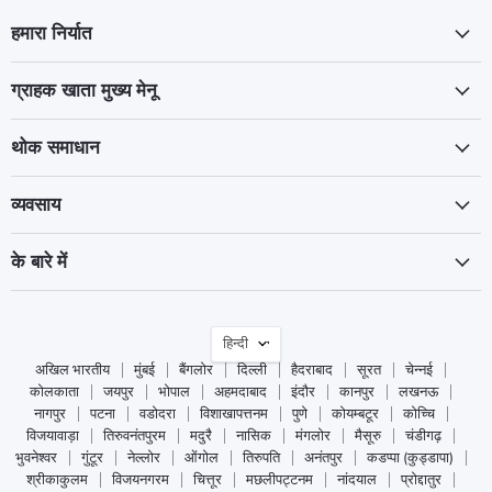
हमारा निर्यात
ग्राहक खाता मुख्य मेनू
थोक समाधान
व्यवसाय
के बारे में
भाषा
हिन्दी
अखिल भारतीय
मुंबई
बैंगलोर
दिल्ली
हैदराबाद
सूरत
चेन्नई
कोलकाता
जयपुर
भोपाल
अहमदाबाद
इंदौर
कानपुर
लखनऊ
नागपुर
पटना
वडोदरा
विशाखापत्तनम
पुणे
कोयम्बटूर
कोच्चि
विजयावाड़ा
तिरुवनंतपुरम
मदुरै
नासिक
मंगलोर
मैसूरु
चंडीगढ़
भुवनेश्वर
गुंटूर
नेल्लोर
ओंगोल
तिरुपति
अनंतपुर
कडप्पा (कुड्डापा)
श्रीकाकुलम
विजयनगरम
चित्तूर
मछलीपट्टनम
नांदयाल
प्रोद्दातुर