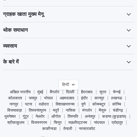
ग्राहक खाता मुख्य मेनू
थोक समाधान
व्यवसाय
के बारे में
भाषा
हिन्दी
अखिल भारतीय
मुंबई
बैंगलोर
दिल्ली
हैदराबाद
सूरत
चेन्नई
कोलकाता
जयपुर
भोपाल
अहमदाबाद
इंदौर
कानपुर
लखनऊ
नागपुर
पटना
वडोदरा
विशाखापत्तनम
पुणे
कोयम्बटूर
कोच्चि
विजयावाड़ा
तिरुवनंतपुरम
मदुरै
नासिक
मंगलोर
मैसूरु
चंडीगढ़
भुवनेश्वर
गुंटूर
नेल्लोर
ओंगोल
तिरुपति
अनंतपुर
कडप्पा (कुड्डापा)
श्रीकाकुलम
विजयनगरम
चित्तूर
मछलीपट्टनम
नांदयाल
प्रोद्दातुर
काकीनाडा
तेनाली
नरसारावपेट