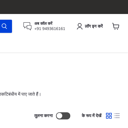
अब कॉल करें
लॉग इन करें
+91 9493616161
कार्ट
देंखे
िबंधीय में पाए जाते हैं।
तुलना करना
के रूप में देखें