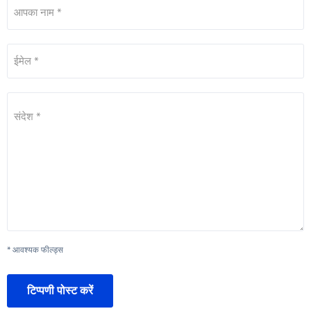
आपका नाम *
ईमेल *
संदेश *
* आवश्यक फील्ड्स
टिप्पणी पोस्ट करें