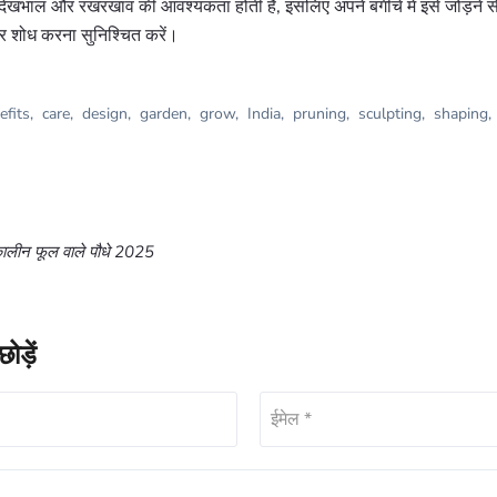
 देखभाल और रखरखाव की आवश्यकता होती है, इसलिए अपने बगीचे में इसे जोड़ने से 
पर शोध करना सुनिश्चित करें।
efits
,
care
,
design
,
garden
,
grow
,
India
,
pruning
,
sculpting
,
shaping
,
मकालीन फूल वाले पौधे 2025
ोड़ें
ईमेल *