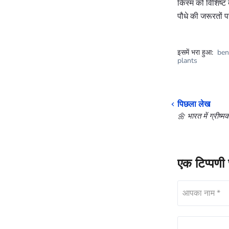
किस्म को विशिष्ट
पौधे की जरूरतों 
इसमें भरा हुआ:
ben
plants
पिछला लेख
🌼 भारत में ग्रीष्
एक टिप्पणी छ
आपका नाम *