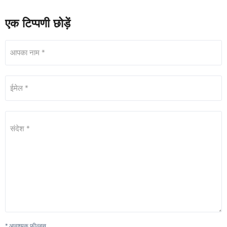
एक टिप्पणी छोड़ें
आपका नाम *
ईमेल *
संदेश *
* आवश्यक फील्ड्स