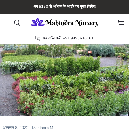
अब $150 से अधिक के ऑर्डर पर मुफ्त शिपिंग!
मेन्यू
कार्ट
खोज
देंखे
अब कॉल करें
+91 9493616161
अक्तूबर 8, 2022
Mahindra M