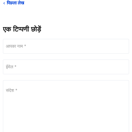
पिछला लेख
एक टिप्पणी छोड़ें
आपका नाम *
ईमेल *
संदेश *