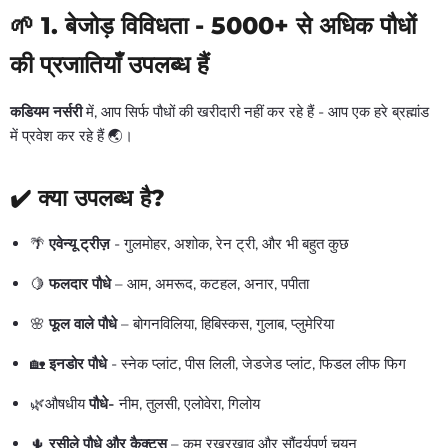
🌱 1. बेजोड़ विविधता - 5000+ से अधिक पौधों
की प्रजातियाँ उपलब्ध हैं
कडियम नर्सरी
में, आप सिर्फ पौधों की खरीदारी नहीं कर रहे हैं - आप एक हरे ब्रह्मांड
में प्रवेश कर रहे हैं 🌏।
✔️ क्या उपलब्ध है?
🌴
एवेन्यू ट्रीज़
- गुलमोहर, अशोक, रेन ट्री, और भी बहुत कुछ
🍋
फलदार पौधे
– आम, अमरूद, कटहल, अनार, पपीता
🌸
फूल वाले पौधे
– बोगनविलिया, हिबिस्कस, गुलाब, प्लुमेरिया
🏡
इनडोर पौधे
- स्नेक प्लांट, पीस लिली, जेडजेड प्लांट, फिडल लीफ फिग
🌿औषधीय
पौधे-
नीम, तुलसी, एलोवेरा, गिलोय
🌵
रसीले पौधे और कैक्टस
– कम रखरखाव और सौंदर्यपूर्ण चयन