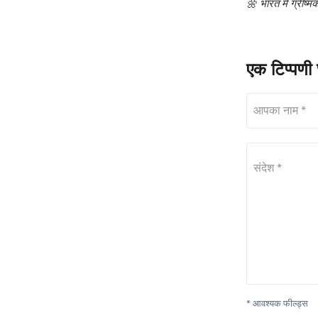
🌼 भारत में ग्रीष्
एक टिप्पणी छ
आपका नाम *
संदेश *
* आवश्यक फील्ड्स