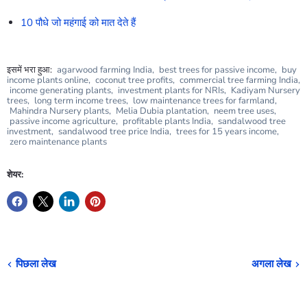
10 पौधे जो महंगाई को मात देते हैं
इसमें भरा हुआ:
agarwood farming India
,
best trees for passive income
,
buy
income plants online
,
coconut tree profits
,
commercial tree farming India
,
income generating plants
,
investment plants for NRIs
,
Kadiyam Nursery
trees
,
long term income trees
,
low maintenance trees for farmland
,
Mahindra Nursery plants
,
Melia Dubia plantation
,
neem tree uses
,
passive income agriculture
,
profitable plants India
,
sandalwood tree
investment
,
sandalwood tree price India
,
trees for 15 years income
,
zero maintenance plants
शेयर:
पिछला लेख
अगला लेख