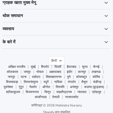
ग्राहक खाता मुख्य मेनू
थोक समाधान
व्यवसाय
के बारे में
भाषा
हिन्दी
अखिल भारतीय
मुंबई
बैंगलोर
दिल्ली
हैदराबाद
सूरत
चेन्नई
कोलकाता
जयपुर
भोपाल
अहमदाबाद
इंदौर
कानपुर
लखनऊ
नागपुर
पटना
वडोदरा
विशाखापत्तनम
पुणे
कोयम्बटूर
कोच्चि
विजयावाड़ा
तिरुवनंतपुरम
मदुरै
नासिक
मंगलोर
मैसूरु
चंडीगढ़
भुवनेश्वर
गुंटूर
नेल्लोर
ओंगोल
तिरुपति
अनंतपुर
कडप्पा (कुड्डापा)
श्रीकाकुलम
विजयनगरम
चित्तूर
मछलीपट्टनम
नांदयाल
प्रोद्दातुर
काकीनाडा
तेनाली
नरसारावपेट
कॉपीराइट © 2026 Mahindra Nursery
Shopify द्वारा संचालित