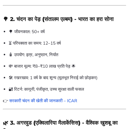
🌳 2.
चंदन का पेड़ (संतालम एल्बम)
- भारत का हरा सोना
🌳 जीवनकाल: 50+ वर्ष
⏳ परिपक्वता का समय: 12–15 वर्ष
🧴 उपयोग: इत्र, अनुष्ठान, निर्यात
💸 बाजार मूल्य: ₹8–₹10 लाख प्रति पेड़ 🌟
🛠️ रखरखाव: 1 वर्ष के बाद शून्य (मूलभूत निराई को छोड़कर)
🔐 रिटर्न: कानूनी, पंजीकृत, उच्च सुरक्षा वाली फसल
👉
सरकारी चंदन की खेती की जानकारी – ICAR
🌿 3.
अगरवुड (एक्विलारिया मैलाकेंसिस)
- वैश्विक खुशबू का