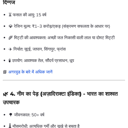
दिग्गज
⏳ फसल की आयु: 15 वर्ष
💎 रेजिन मूल्य: ₹1–3 करोड़/एकड़ (संक्रमण सफलता के आधार पर)
🌾 मिट्टी की आवश्यकता: अच्छी जल निकासी वाली लाल या दोमट मिट्टी
✈️ निर्यात: यूएई, जापान, सिंगापुर, फ्रांस
🧪 उपयोग: आवश्यक तेल, सौंदर्य प्रसाधन, धूप
📘
अगरवुड के बारे में अधिक जानें
🌿 4.
नीम का पेड़ (अज़ादिराक्टा इंडिका)
- भारत का शाश्वत
उपचारक
🌳 जीवनकाल: 50+ वर्ष
🌡️ मौसमरोधी: अत्यधिक गर्मी और सूखे से बचता है