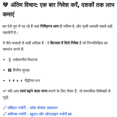
💚 अंतिम विचार: एक बार निवेश करें, दशकों तक लाभ
कमाएं
हम ऐसे युग में रह रहे हैं जहां
निष्क्रिय आय
ही भविष्य है, और पृथ्वी आपकी सबसे बड़ी
सहयोगी है।
ये पौधे फसलों से कहीं अधिक हैं - वे
विरासत में मिले निवेश
हैं
जो निम्नलिखित का
समर्थन करते हैं:
🧬 पर्यावरणीय स्थिरता
🏦 वित्तीय सुरक्षा
👨👩👧👦 पीढ़ीगत धन
🌱 यदि आप
स्वयं बढ़ने वाला भाग्य
बनाने के लिए तैयार हैं
, तो वास्तविक विशेषज्ञों से
जुड़ें:
🔗
महिंद्रा नर्सरी – थोक संयंत्र समाधान
🔗
कदियम नर्सरी - खुदरा और ऑनलाइन नर्सरी हब