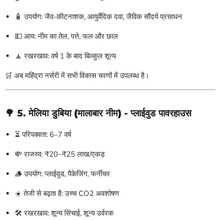
🧴 उपयोग: जैव-कीटनाशक, आयुर्वेदिक दवा, जैविक सौंदर्य प्रसाधन
💵 आय: नीम का तेल, पत्ते, फल और छाल
🧘 रखरखाव: वर्ष 1 के बाद बिल्कुल शून्य
🛒 अब महिंद्रा नर्सरी में सभी विकास चरणों में उपलब्ध है।
🌳 5.
मेलिया डुबिया (मालाबार नीम)
- प्लाईवुड पावरहाउस
⏳ परिपक्वता: 6–7 वर्ष
💸 राजस्व: ₹20–₹25 लाख/एकड़
🪵 उपयोग: प्लाईवुड, पैकेजिंग, फर्नीचर
☀️ तेजी से बढ़ता है: उच्च CO2 अवशोषण
🛠️ रखरखाव: शून्य सिंचाई, शून्य उर्वरक