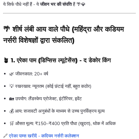
ये सिर्फ पौधे नहीं हैं - ये
जीवन भर की संपत्ति
हैं
🌴💎
🌴 शीर्ष लंबी आय वाले पौधे (महिंद्रा और कडियम
नर्सरी विशेषज्ञों द्वारा संकलित)
🪴 1.
एरेका पाम (डिप्सिस ल्यूटेसेंस)
- द डेकोर किंग
🌿 जीवनकाल: 20+ वर्ष
💡 रखरखाव: न्यूनतम (कोई छंटाई नहीं, बहुत कठोर)
🏡 उपयोग: लैंडस्केप प्रोजेक्ट, इंटीरियर, इवेंट
💰 आय: सजावटी अनुबंधों के माध्यम से उच्च पुनर्विक्रय मूल्य
🛒 औसत मूल्य: ₹150–₹400 प्रति पौधा (खुदरा), थोक में अधिक
🔗
एरेका पाम्स खरीदें - कदियम नर्सरी कलेक्शन