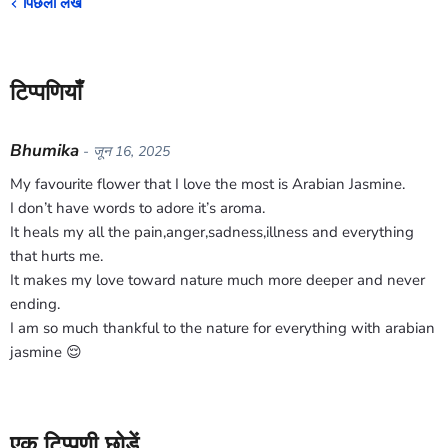
पिछला लेख
टिप्पणियाँ
Bhumika
- जून 16, 2025
My favourite flower that I love the most is Arabian Jasmine.
I don’t have words to adore it’s aroma.
It heals my all the pain,anger,sadness,illness and everything
that hurts me.
It makes my love toward nature much more deeper and never
ending.
I am so much thankful to the nature for everything with arabian
jasmine 😌
एक टिप्पणी छोड़ें