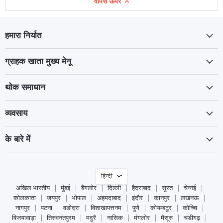
वापस ऊपर
हमारा निर्यात
ग्राहक खाता मुख्य मेनू
थोक समाधान
व्यवसाय
के बारे में
भाषा
हिन्दी
अखिल भारतीय
मुंबई
बैंगलोर
दिल्ली
हैदराबाद
सूरत
चेन्नई
कोलकाता
जयपुर
भोपाल
अहमदाबाद
इंदौर
कानपुर
लखनऊ
नागपुर
पटना
वडोदरा
विशाखापत्तनम
पुणे
कोयम्बटूर
कोच्चि
विजयावाड़ा
तिरुवनंतपुरम
मदुरै
नासिक
मंगलोर
मैसूरु
चंडीगढ़