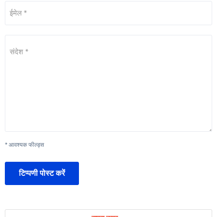
ईमेल *
संदेश *
* आवश्यक फील्ड्स
टिप्पणी पोस्ट करें