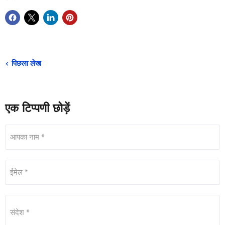
पिछला लेख
एक टिप्पणी छोड़ें
आपका नाम *
ईमेल *
संदेश *