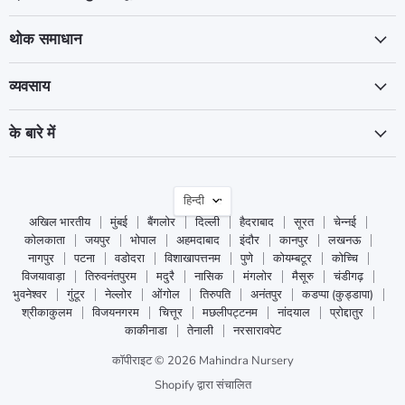
थोक समाधान
व्यवसाय
के बारे में
भाषा
हिन्दी
अखिल भारतीय
मुंबई
बैंगलोर
दिल्ली
हैदराबाद
सूरत
चेन्नई
कोलकाता
जयपुर
भोपाल
अहमदाबाद
इंदौर
कानपुर
लखनऊ
नागपुर
पटना
वडोदरा
विशाखापत्तनम
पुणे
कोयम्बटूर
कोच्चि
विजयावाड़ा
तिरुवनंतपुरम
मदुरै
नासिक
मंगलोर
मैसूरु
चंडीगढ़
भुवनेश्वर
गुंटूर
नेल्लोर
ओंगोल
तिरुपति
अनंतपुर
कडप्पा (कुड्डापा)
श्रीकाकुलम
विजयनगरम
चित्तूर
मछलीपट्टनम
नांदयाल
प्रोद्दातुर
काकीनाडा
तेनाली
नरसारावपेट
कॉपीराइट © 2026 Mahindra Nursery
Shopify द्वारा संचालित