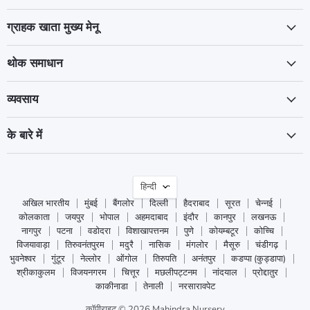
ग्राहक खाता मुख्य मेनू
थोक समाधान
व्यवसाय
के बारे में
भाषा
हिन्दी
अखिल भारतीय
मुंबई
बैंगलोर
दिल्ली
हैदराबाद
सूरत
चेन्नई
कोलकाता
जयपुर
भोपाल
अहमदाबाद
इंदौर
कानपुर
लखनऊ
नागपुर
पटना
वडोदरा
विशाखापत्तनम
पुणे
कोयम्बटूर
कोच्चि
विजयावाड़ा
तिरुवनंतपुरम
मदुरै
नासिक
मंगलोर
मैसूरु
चंडीगढ़
भुवनेश्वर
गुंटूर
नेल्लोर
ओंगोल
तिरुपति
अनंतपुर
कडप्पा (कुड्डापा)
श्रीकाकुलम
विजयनगरम
चित्तूर
मछलीपट्टनम
नांदयाल
प्रोद्दातुर
काकीनाडा
तेनाली
नरसारावपेट
कॉपीराइट © 2026 Mahindra Nursery