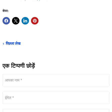
शेयर:
पिछला लेख
एक टिप्पणी छोड़ें
आपका नाम *
ईमेल *