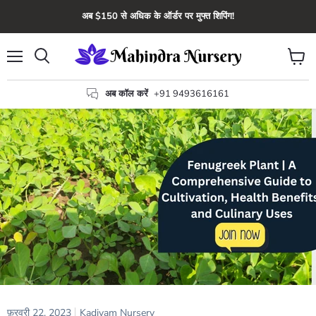
अब $150 से अधिक के ऑर्डर पर मुफ्त शिपिंग!
मेन्यू
कार्ट
खोज
देंखे
अब कॉल करें
+91 9493616161
फ़रवरी 22, 2023
Kadiyam Nursery