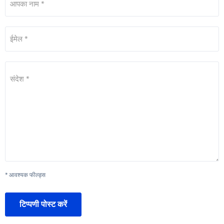
आपका नाम *
ईमेल *
संदेश *
* आवश्यक फील्ड्स
टिप्पणी पोस्ट करें