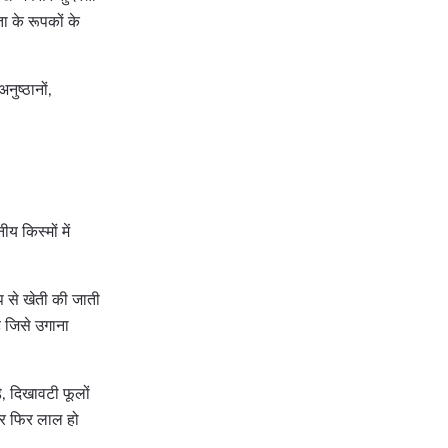
ता के रूपकों के
नुष्ठानों,
य किस्मों में
प से खेती की जाती
ै जिसे उगाना
े, दिखावटी फूलों
 और फिर लाल हो