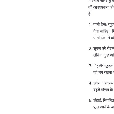
भारतीय जलवायु में
की आवश्यकता होती
हैं:
पानी देना: गुड
देना चाहिए। मि
पानी पिलाने 
सूरज की रोशनी:
लेकिन कुछ आ
मिट्टी: गुड़हल
को नम रखना च
उर्वरक: स्वस्
बढ़ते मौसम के
छंटाई: नियमित
फूल आने के बा