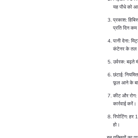
यह पौधे को आ
प्रकाश: हिबिस
प्रति दिन कम 
पानी देना: मि
कंटेनर के तल
उर्वरक: बढ़ते
छंटाई: नियमित
फूल आने के बा
कीट और रोग: क
कार्रवाई करें।
रिपोटिंग: हर 1
हो।
इन युक्तियों का प