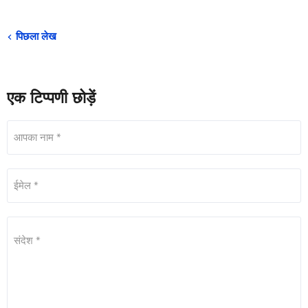
पिछला लेख
एक टिप्पणी छोड़ें
आपका नाम *
ईमेल *
संदेश *