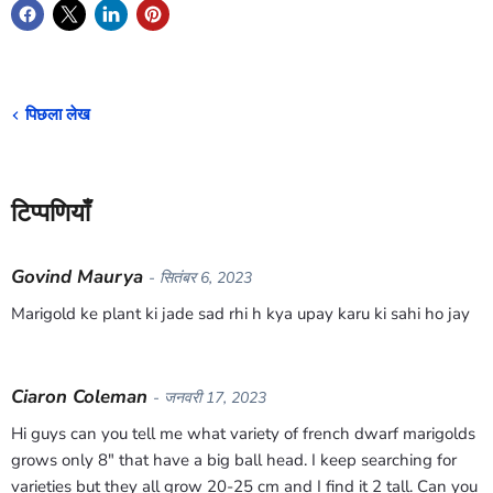
पिछला लेख
टिप्पणियाँ
Govind Maurya
- सितंबर 6, 2023
Marigold ke plant ki jade sad rhi h kya upay karu ki sahi ho jay
Ciaron Coleman
- जनवरी 17, 2023
Hi guys can you tell me what variety of french dwarf marigolds
grows only 8" that have a big ball head. I keep searching for
varieties but they all grow 20-25 cm and I find it 2 tall. Can you