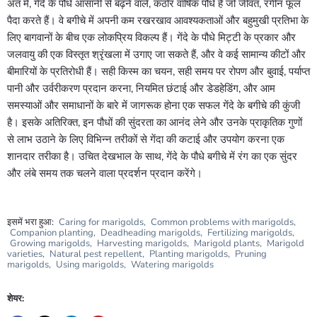
अंत में, गेंदे के पौधे आसानी से बढ़ने वाले, कठोर वार्षिक पौधे हैं जो जीवंत, रंगीन फूल
पैदा करते हैं। वे बगीचे में अपनी कम रखरखाव आवश्यकताओं और बहुमुखी प्रतिभा के
लिए बागवानों के बीच एक लोकप्रिय विकल्प हैं। गेंदे के पौधे मिट्टी के प्रकार और
जलवायु की एक विस्तृत श्रृंखला में उगाए जा सकते हैं, और वे कई सामान्य कीटों और
बीमारियों के प्रतिरोधी हैं। सही किस्म का चयन, सही समय पर रोपण और बुवाई, पर्याप्त
पानी और उर्वरीकरण प्रदान करना, नियमित छंटाई और डेडहेडिंग, और आम
समस्याओं और समाधानों के बारे में जागरूक होना एक सफल गेंदे के बगीचे की कुंजी
है। इसके अतिरिक्त, इन पौधों की सुंदरता का आनंद लेने और उनके प्राकृतिक गुणों
से लाभ उठाने के लिए विभिन्न तरीकों से गेंदा की कटाई और उपयोग करना एक
शानदार तरीका है। उचित देखभाल के साथ, गेंदे के पौधे बगीचे में रंग का एक सुंदर
और लंबे समय तक चलने वाला प्रदर्शन प्रदान करेंगे।
इसमें भरा हुआ:
Caring for marigolds
,
Common problems with marigolds
,
Companion planting
,
Deadheading marigolds
,
Fertilizing marigolds
,
Growing marigolds
,
Harvesting marigolds
,
Marigold plants
,
Marigold
varieties
,
Natural pest repellent
,
Planting marigolds
,
Pruning
marigolds
,
Using marigolds
,
Watering marigolds
शेयर: