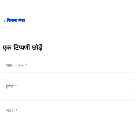
पिछला लेख
एक टिप्पणी छोड़ें
आपका नाम *
ईमेल *
संदेश *