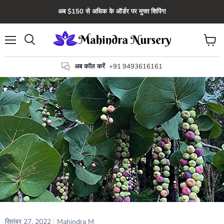
अब $150 से अधिक के ऑर्डर पर मुफ्त शिपिंग!
मेन्यू
कार्ट
खोज
देंखे
अब कॉल करें
+91 9493616161
सितंबर 27, 2022
Mahindra M