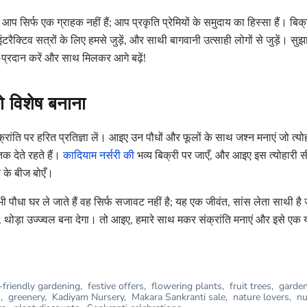
, आप सिर्फ एक ग्राहक नहीं हैं; आप प्रकृति प्रेमियों के समुदाय का हिस्सा हैं। बिक
टरैक्टिव सत्रों के लिए हमसे जुड़ें, और साथी बागवानी उत्साही लोगों से जुड़ें। सुझ
प्रदान करें और साथ मिलकर आगे बढ़ें!
को विशेष बनाना
ंति पर हरित प्रतिज्ञा लें। आइए उन पौधों और फूलों के साथ जश्न मनाएं जो त्योह
क देते रहते हैं।
कादियाम नर्सरी की
भव्य बिक्री पर जाएँ, और आइए इस त्योहारी सी
ि के बीज बोएँ।
ी पौधा घर ले जाते हैं वह सिर्फ सजावट नहीं है; यह एक जीवंत, सांस लेता साथी ह
, थोड़ा उज्ज्वल बना देगा। तो आइए, हमारे साथ मकर संक्रांति मनाएं और इसे एक य
-friendly gardening
,
festive offers
,
flowering plants
,
fruit trees
,
garde
s
,
greenery
,
Kadiyam Nursery
,
Makara Sankranti sale
,
nature lovers
,
nu