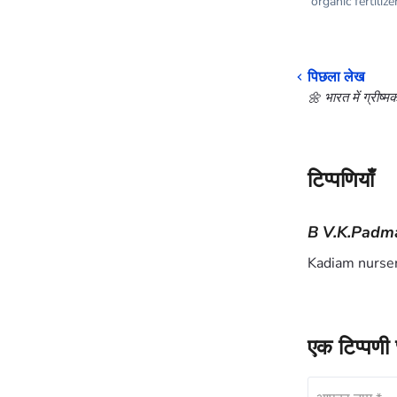
organic fertilize
पिछला लेख
🌼 भारत में ग्रीष्
टिप्पणियाँ
B V.K.Padm
Kadiam nursery
एक टिप्पणी छ