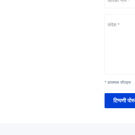
आपका नाम *
संदेश *
* आवश्यक फील्ड्स
टिप्पणी पोस्