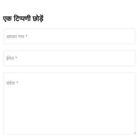
एक टिप्पणी छोड़ें
आपका नाम *
ईमेल *
संदेश *