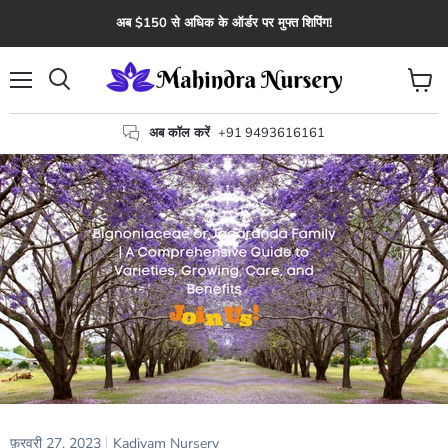
अब $150 से अधिक के ऑर्डर पर मुफ्त शिपिंग!
मेन्यू
कार्ट
खोज
देंखे
अब कॉल करें
+91 9493616161
फ़रवरी 27, 2023
Kadiyam Nursery