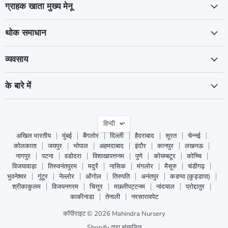
ग्राहक खाता मुख्य मेनू
थोक समाधान
व्यवसाय
के बारे में
भाषा
हिन्दी
अखिल भारतीय
मुंबई
बैंगलोर
दिल्ली
हैदराबाद
सूरत
चेन्नई
कोलकाता
जयपुर
भोपाल
अहमदाबाद
इंदौर
कानपुर
लखनऊ
नागपुर
पटना
वडोदरा
विशाखापत्तनम
पुणे
कोयम्बटूर
कोच्चि
विजयावाड़ा
तिरुवनंतपुरम
मदुरै
नासिक
मंगलोर
मैसूरु
चंडीगढ़
भुवनेश्वर
गुंटूर
नेल्लोर
ओंगोल
तिरुपति
अनंतपुर
कडप्पा (कुड्डापा)
श्रीकाकुलम
विजयनगरम
चित्तूर
मछलीपट्टनम
नांदयाल
प्रोद्दातुर
काकीनाडा
तेनाली
नरसारावपेट
कॉपीराइट © 2026 Mahindra Nursery
Shopify द्वारा संचालित