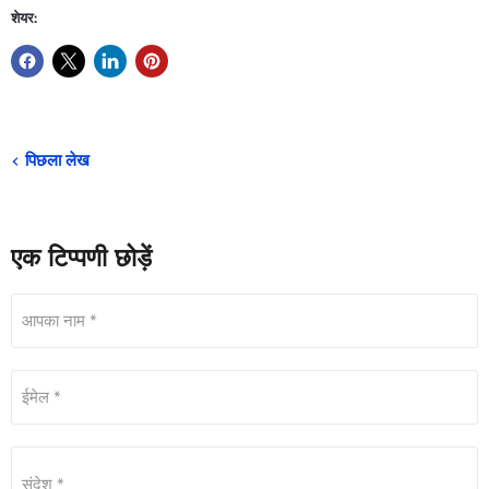
शेयर:
पिछला लेख
एक टिप्पणी छोड़ें
आपका नाम *
ईमेल *
संदेश *