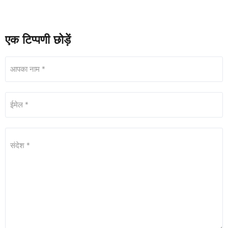
एक टिप्पणी छोड़ें
आपका नाम *
ईमेल *
संदेश *