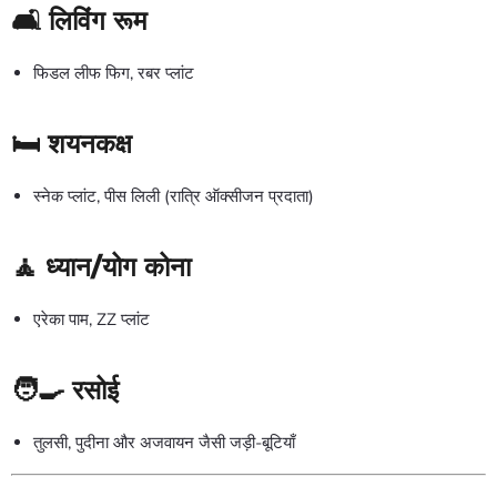
🛋️ लिविंग रूम
फिडल लीफ फिग, रबर प्लांट
🛏️ शयनकक्ष
स्नेक प्लांट, पीस लिली (रात्रि ऑक्सीजन प्रदाता)
🧘 ध्यान/योग कोना
एरेका पाम, ZZ प्लांट
🧑🍳 रसोई
तुलसी, पुदीना और अजवायन जैसी जड़ी-बूटियाँ