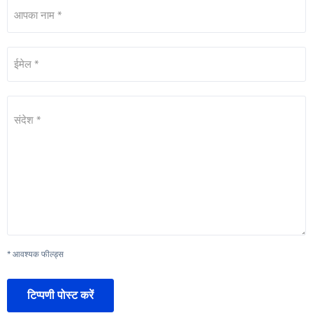
आपका नाम *
ईमेल *
संदेश *
* आवश्यक फील्ड्स
टिप्पणी पोस्ट करें