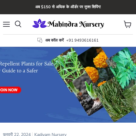
अब $150 से अधिक के ऑर्डर पर मुफ्त शिपिंग!
मेन्यू
कार्ट
खोज
देंखे
अब कॉल करें
+91 9493616161
फ़रवरी 22, 2024
Kadiyam Nursery