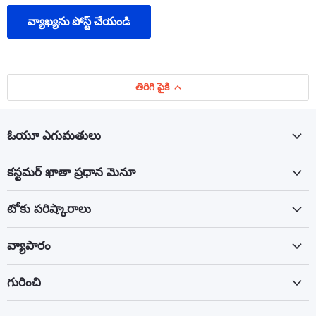
వ్యాఖ్యను పోస్ట్ చేయండి
తిరిగి పైకి
ఓయూ ఎగుమతులు
కస్టమర్ ఖాతా ప్రధాన మెనూ
టోకు పరిష్కారాలు
వ్యాపారం
గురించి