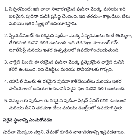
పిప్పరమింట్: ఇది చాలా సాధారణమైన పుదీనా మొక్క, మరియు ఇది
బలమైన, పుదీనా రుచికి ప్రసిద్ధి చెందింది. ఇది తరచుగా క్యాండీలు, టీలు
మరియు ఇతర స్వీట్లలో ఉపయోగిస్తారు.
స్పియర్‌మింట్: ఈ రకమైన పుదీనా మొక్క పిప్పరమెంటు కంటే తియ్యగా,
తేలికపాటి రుచిని కలిగి ఉంటుంది. ఇది తరచుగా చూయింగ్ గమ్,
టూత్‌పేస్ట్ మరియు ఇతర ఉత్పత్తులలో ఉపయోగించబడుతుంది.
చాక్లెట్ మింట్: ఈ రకమైన పుదీనా మొక్క ప్రత్యేకమైన చాక్లెట్ రుచిని
కలిగి ఉంటుంది, ఇది డెజర్ట్‌లు మరియు పానీయాలకు గొప్పది.
యాపిల్ మింట్: ఈ రకమైన పుదీనా కాక్‌టెయిల్‌లు మరియు ఇతర
పానీయాలలో ఉపయోగించడానికి సరైన ఫల రుచిని కలిగి ఉంటుంది.
నిమ్మకాయ పుదీనా: ఈ రకమైన పుదీనా సిట్రస్ ఫ్లేవర్ కలిగి ఉంటుంది
మరియు దీనిని తరచుగా టీలు మరియు డెజర్ట్‌లలో ఉపయోగిస్తారు.
సరైన స్థానాన్ని ఎంచుకోవడం
పుదీనా మొక్కలు చల్లని, తేమతో కూడిన వాతావరణాన్ని ఇష్టపడతాయి,