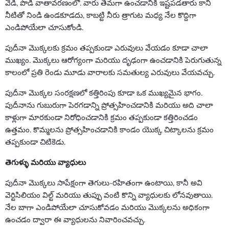
వేడి, పొడి వాతావరణంలో. వారు తేమగా ఉంచడానికి ఇష్టపడతారు కాని
నీటితో నిండి ఉండకూడదు, కాబట్టి నీరు త్రాగుట మధ్య నేల కొద్దిగా
ఎండిపోయేలా చూసుకోండి.
పుదీనా మొక్కలకు క్రమం తప్పకుండా ఎరువులు వేయడం కూడా చాలా
ముఖ్యం. మొక్కలు ఆరోగ్యంగా మరియు దృఢంగా ఉంచడానికి పెరుగుతున్న
కాలంలో ప్రతి రెండు మూడు వారాలకు సమతుల్య ఎరువులు వేయవచ్చు.
పుదీనా మొక్కల సంరక్షణలో కత్తిరింపు కూడా ఒక ముఖ్యమైన భాగం.
పుదీనాను గుబురుగా పెరగడాన్ని ప్రోత్సహించడానికి మరియు అది చాలా
కాళ్లుగా మారకుండా నిరోధించడానికి క్రమం తప్పకుండా కత్తిరించడం
ఉత్తమం. కొమ్మలను ప్రోత్సహించడానికి కాండం యొక్క చిట్కాలను క్రమం
తప్పకుండా చిటికెడు.
తెగుళ్ళు మరియు వ్యాధులు
పుదీనా మొక్కలు సాపేక్షంగా తెగులు-రహితంగా ఉంటాయి, కానీ అవి
వెర్టిసిలియం విల్ట్ మరియు తుప్పు వంటి కొన్ని వ్యాధులకు లోనవుతాయి.
నేల బాగా ఎండిపోయేలా చూసుకోవడం మరియు మొక్కలను అధికంగా
ఉంచడం ద్వారా ఈ వ్యాధులను నివారించవచ్చు.