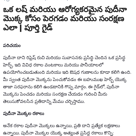
ఒక లష్ మరియు ఆరోగ్యకరమైన పుదీనా
మొక్క కోసం పెరగడం మరియు సంరక్షణ
ఎలా | పూర్తి గైడ్
పరిచయం
పుదీనా దాని రిఫ్రెష్ రుచి మరియు సువాసనకు ప్రసిద్ధి చెందిన ఒక ప్రసిద్ధ
హెర్బ్. ఇది వివిధ రకాల వంటకాలు మరియు పానీయాలలో
ఉపయోగించబడుతుంది మరియు ఇది ఔషధ గుణాలను కూడా కలిగి ఉంది.
మీ స్వంత పుదీనా మొక్కను పెంచుకోవడం ఈ బహుముఖ హెర్బ్ యొక్క
తాజా సరఫరాను కలిగి ఉండటానికి గొప్ప మార్గం. ఈ గైడ్‌లో, పుదీనా
మొక్కను పెంచడం మరియు సంరక్షణ చేయడం గురించి మీరు
తెలుసుకోవలసిన ప్రతిదాన్ని మేము చర్చిస్తాము.
పుదీనా మొక్కల రకాలు
అనేక రకాల పుదీనా మొక్కలు ఉన్నాయి, ప్రతి దాని ప్రత్యేక లక్షణాలు
ఉన్నాయి. పుదీనా మొక్కల యొక్క అత్యంత ప్రసిద్ధ రకాలు కొన్ని: