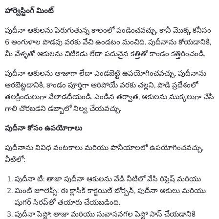
హార్వెస్టింగ్ మింట్
పుదీనా ఆకులను పెరుగుతున్న కాలంలో పండించవచ్చు, కానీ మొక్క కనీసం
6 అంగుళాల పొడవు వరకు వేచి ఉండటం మంచిది. పుదీనాను కోయడానికి,
మీ వేళ్ళతో ఆకులను చిటికెడు లేదా పదునైన కత్తితో కాండం కత్తిరించండి.
పుదీనా ఆకులను తాజాగా లేదా ఎండబెట్టి ఉపయోగించవచ్చు. పుదీనాను
ఆరబెట్టడానికి, కాండం పూర్తిగా ఆరిపోయే వరకు చల్లని, పొడి ప్రదేశంలో
తలక్రిందులుగా వేలాడదీయండి. ఎండిన తర్వాత, ఆకులను ముక్కలుగా చేసి
గాలి చొరబడని డబ్బాలో నిల్వ చేయవచ్చు.
పుదీనా కోసం ఉపయోగాలు
పుదీనాను వివిధ వంటకాలు మరియు పానీయాలలో ఉపయోగించవచ్చు,
వీటిలో:
పుదీనా టీ: తాజా పుదీనా ఆకులను వేడి నీటిలో వేసి రిఫ్రెష్ మరియు
మింట్ జూలెప్స్: ఈ క్లాసిక్ కాక్టెయిల్ బోర్బన్, పుదీనా ఆకులు మరియు
షుగర్ సిరప్‌తో తయారు చేయబడింది.
పుదీనా పెస్టో: తాజా మరియు సువాసనగల పెస్టో సాస్ చేయడానికి