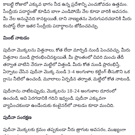
కాబట్టి రోజులో ఎక్కువ భాగం నీడ ఉన్న ప్రదేశాన్ని ఎంచుకోవడం ఉత్తమం.
సేంద్రీయ పదార్థంతో కూడిన బాగా ఎండిపోయే నేల కూడా వారికి అవసరం.
మీ నేల అనువైనది కానట్లయితే, దాని నాణ్యతను మెరుగుపరచడానికి మీరు
కంపోస్ట్ లేదా ఇతర సేంద్రీయ పదార్థాలను జోడించవచ్చు.
మింట్ నాటడం
పుదీనా మొక్కలను విత్తనాలు, కోత లేదా మార్పిడి నుండి పెంచవచ్చు. మీరు
విత్తనాల నుండి ప్రారంభించినట్లయితే, మీ ప్రాంతంలో చివరి మంచు తేదీ
తర్వాత వాటిని నేరుగా మట్టిలో విత్తండి. మీరు కోత నుండి ప్రారంభిస్తే,
ఏర్పాటు చేసిన పుదీనా మొక్క నుండి 3-4 అంగుళాల కట్టింగ్ తీసుకొని ఒక
గ్లాసు నీటిలో ఉంచండి. మూలాలు ఏర్పడిన తర్వాత, మట్టిలో కోత నాటండి.
పుదీనాను నాటేటప్పుడు, మొక్కలను 18-24 అంగుళాల దూరంలో
ఉంచండి, అవి పెరగడానికి గదిని ఇవ్వండి. పుదీనా ఎక్కువగా
వ్యాపించకుండా ఉండేందుకు కంటైనర్‌లో నాటడం కూడా మంచిది.
పుదీనా సంరక్షణ
పుదీనా మొక్కలకు క్రమం తప్పకుండా నీరు త్రాగుట అవసరం, ముఖ్యంగా