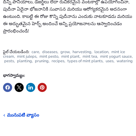
దీన్ని పానీయాలు, డెజర్ట్‌లు లేదా రుచికరమైన వంటకాల్లో ఉపయోగించినా,
పుదీనా ఏదైనా భోజనానికి సువాసన మరియు ఆరోగ్యకరమైన అదనంగా
ఉంటుంది. కాబట్టి ఈ రోజు కొన్ని పుదీనాను ఎందుకు నాటకూడదు మరియు
ఈ అద్భుతమైన హెర్బ్ అందించే అన్ని ప్రయోజనాలను ఆస్వాదించడం
ప్రారంభించండి!
ఫైల్ చేయబడింది:
care
,
diseases
,
grow
,
harvesting
,
location
,
mint ice
cream
,
mint juleps
,
mint pesto
,
mint plant
,
mint tea
,
mint yogurt sauce
,
pests
,
planting
,
pruning
,
recipes
,
types of mint plants
,
uses
,
watering
భాగస్వామ్యం:
మునుపటి వ్యాసం