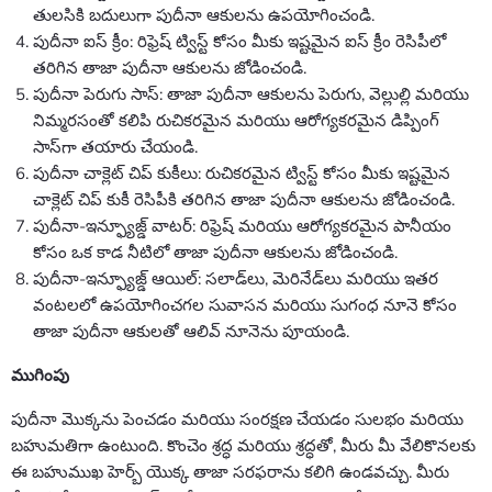
తులసికి బదులుగా పుదీనా ఆకులను ఉపయోగించండి.
పుదీనా ఐస్ క్రీం: రిఫ్రెష్ ట్విస్ట్ కోసం మీకు ఇష్టమైన ఐస్ క్రీం రెసిపీలో
తరిగిన తాజా పుదీనా ఆకులను జోడించండి.
పుదీనా పెరుగు సాస్: తాజా పుదీనా ఆకులను పెరుగు, వెల్లుల్లి మరియు
నిమ్మరసంతో కలిపి రుచికరమైన మరియు ఆరోగ్యకరమైన డిప్పింగ్
సాస్‌గా తయారు చేయండి.
పుదీనా చాక్లెట్ చిప్ కుకీలు: రుచికరమైన ట్విస్ట్ కోసం మీకు ఇష్టమైన
చాక్లెట్ చిప్ కుకీ రెసిపీకి తరిగిన తాజా పుదీనా ఆకులను జోడించండి.
పుదీనా-ఇన్ఫ్యూజ్డ్ వాటర్: రిఫ్రెష్ మరియు ఆరోగ్యకరమైన పానీయం
కోసం ఒక కాడ నీటిలో తాజా పుదీనా ఆకులను జోడించండి.
పుదీనా-ఇన్ఫ్యూజ్డ్ ఆయిల్: సలాడ్‌లు, మెరినేడ్‌లు మరియు ఇతర
వంటలలో ఉపయోగించగల సువాసన మరియు సుగంధ నూనె కోసం
తాజా పుదీనా ఆకులతో ఆలివ్ నూనెను పూయండి.
ముగింపు
పుదీనా మొక్కను పెంచడం మరియు సంరక్షణ చేయడం సులభం మరియు
బహుమతిగా ఉంటుంది. కొంచెం శ్రద్ధ మరియు శ్రద్ధతో, మీరు మీ వేలికొనలకు
ఈ బహుముఖ హెర్బ్ యొక్క తాజా సరఫరాను కలిగి ఉండవచ్చు. మీరు