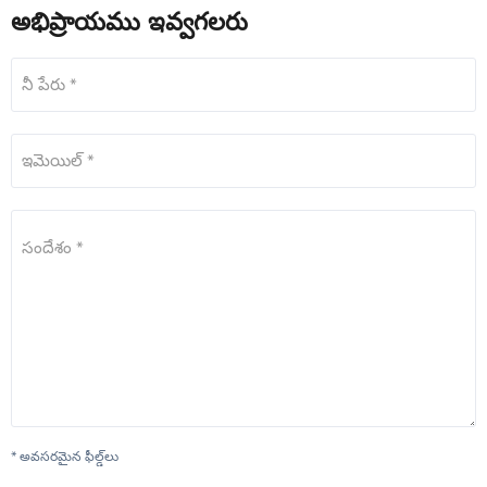
అభిప్రాయము ఇవ్వగలరు
నీ పేరు *
ఇమెయిల్ *
సందేశం *
* అవసరమైన ఫీల్డ్‌లు