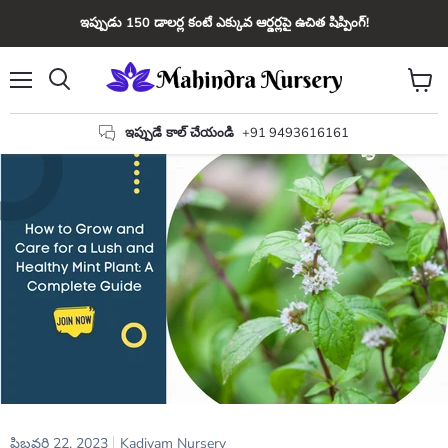
ఇప్పుడు 150 డాలర్ల కంటే ఎక్కువ ఆర్డర్లపై ఉచిత షిప్పింగ్!
మెను
కార్ట్
వెతకండి
చూడండ
ఇప్పుడే కాల్ చేయండి
+91 9493616161
ఫిబ్రవరి 22, 2023
Kadiyam Nursery