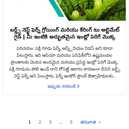
బర్డ్స్ నెస్ట్ ఫెర్న్ గ్రోయింగ్ మరియు కేరింగ్ టు అల్టిమేట్
గైడ్ | మీ ఇంటికి అద్భుతమైన ఇంట్లో పెరిగే మొక్క
పరిచయం: పక్షి గూడు ఫెర్న్, అస్ప్లీనియం నిడస్ అని కూడా
పిలుస్తారు, ఇది ఆసియా మరియు పసిఫిక్‌లోని ఉష్ణమండల
ప్రాంతాలకు చెందిన అందమైన మరియు ప్రసిద్ధ ఇంట్లో పెరిగే మొక్క.
పక్షి గూడును పోలి ఉండే దాని రోసెట్టే ఆకారం కారణంగా దీనిని బర్డ్స్
నెస్ట్ ఫెర్న్ అని పిలుస్తారు. ఫెర్న్ ఇండోర్ ప్లాంట్ ఔత్సాహికులకు...
ఇప్పుడు చదవండి
1
2
3
…
5
తరువాత