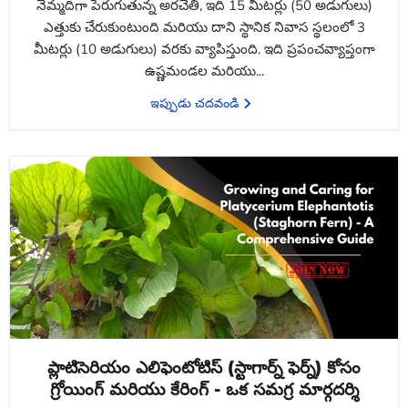
నెమ్మదిగా పెరుగుతున్న అరచేతి, ఇది 15 మీటర్లు (50 అడుగులు)
ఎత్తుకు చేరుకుంటుంది మరియు దాని స్థానిక నివాస స్థలంలో 3
మీటర్లు (10 అడుగులు) వరకు వ్యాపిస్తుంది. ఇది ప్రపంచవ్యాప్తంగా
ఉష్ణమండల మరియు...
ఇప్పుడు చదవండి
ప్లాటిసెరియం ఎలిఫెంటోటిస్ (స్టాగార్న్ ఫెర్న్) కోసం
గ్రోయింగ్ మరియు కేరింగ్ - ఒక సమగ్ర మార్గదర్శి