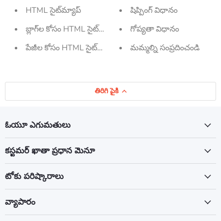
HTML సైట్‌మ్యాప్
షిప్పింగ్ విధానం
బ్లాగ్‌ల కోసం HTML సైట్‌మ్యాప్
గోప్యతా విధానం
పేజీల కోసం HTML సైట్‌మ్యాప్
మమ్మల్ని సంప్రదించండి
తిరిగి పైకి
ఓయూ ఎగుమతులు
కస్టమర్ ఖాతా ప్రధాన మెనూ
టోకు పరిష్కారాలు
వ్యాపారం