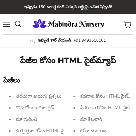
ఇప్పుడు 150 డాలర్ల కంటే ఎక్కువ ఆర్డర్లపై ఉచిత షిప్పింగ్!
మెను
కార్ట్
వెతకండి
చూడండ
ఇప్పుడే కాల్ చేయండి
+91 9493616161
పేజీల కోసం HTML సైట్‌మ్యాప్
పేజీలు
తరచుగా అడుగు ప్రశ్నలు
కథనాల కోసం HTML సైట్‌మ్యా
కొనుగోలుదారుల గైడ్
సేకరణల కోసం HTML సైట్‌మ్య
మా గురించి
మా కేటలాగ్
ఉత్పత్తుల కోసం HTML సైట్‌మ్యాప్
టోకు దుకాణం