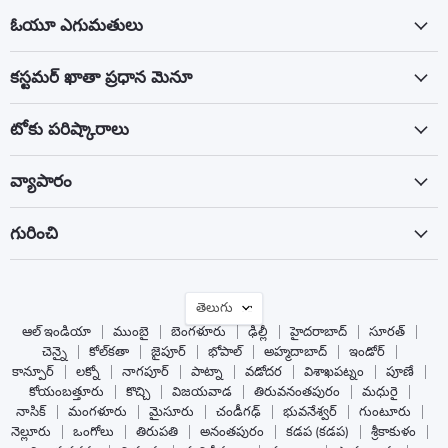
ఓయూ ఎగుమతులు
కస్టమర్ ఖాతా ప్రధాన మెనూ
టోకు పరిష్కారాలు
వ్యాపారం
గురించి
భాష
తెలుగు
ఆల్ ఇండియా
ముంబై
బెంగళూరు
ఢిల్లీ
హైదరాబాద్
సూరత్
చెన్నై
కోల్‌కతా
జైపూర్
భోపాల్
అహ్మదాబాద్
ఇండోర్
కాన్పూర్
లక్నో
నాగపూర్
పాట్నా
వడోదర
విశాఖపట్నం
పూణే
కోయంబత్తూరు
కొచ్చి
విజయవాడ
తిరువనంతపురం
మధురై
నాసిక్
మంగళూరు
మైసూరు
చండీగఢ్
భువనేశ్వర్
గుంటూరు
నెల్లూరు
ఒంగోలు
తిరుపతి
అనంతపురం
కడప (కడప)
శ్రీకాకుళం