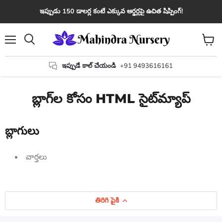
ఇప్పుడు 150 డాలర్ల కంటే ఎక్కువ ఆర్డర్లపై ఉచిత షిప్పింగ్!
మెను
కార్ట్
వెతకండి
చూడండ
ఇప్పుడే కాల్ చేయండి
+91 9493616161
బ్లాగ్‌ల కోసం HTML సైట్‌మ్యాప్
బ్లాగులు
వార్తలు
తిరిగి పైకి