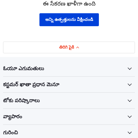
ఈ సేకరణ ఖాళీగా ఉంది
అన్ని ఉత్పత్తులను వీక్షించండి
తిరిగి పైకి
ఓయూ ఎగుమతులు
కస్టమర్ ఖాతా ప్రధాన మెనూ
టోకు పరిష్కారాలు
వ్యాపారం
గురించి