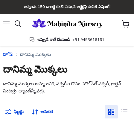
ఇప్పుడు 150 డాలర్ల కంటే ఎక్కువ ఆర్డర్లపై ఉచిత షిప్పింగ్!
మెను
కార్ట్
వెతకండి
చూడండ
ఇప్పుడే కాల్ చేయండి
+91 9493616161
హోమ్
దానిమ్మ మొక్కలు
దానిమ్మ మొక్కలు
దానిమ్మ మొక్కలు అమ్మకానికి, నర్సరీల కోసం హోల్‌సేల్ నర్సరీ, గార్డెన్
సెంటర్లు, ల్యాండ్‌స్కేపర్లు.
ఫిల్టర్లు
ఆమరిక