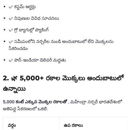
✅ కస్టమ్ ఆర్డర్లు
✅ నిపుణుల వివిధ సూచనలు
✅ గ్రో బ్యాగుల్లో ప్యాకింగ్
✅ సమీపంలోని నర్సరీల నుండి అందుబాటులో లేని మొక్కలను
సేకరించడం
✅ పాన్-ఇండియా డెలివరీ మద్దతు
2. 🌿 5,000+ రకాల మొక్కలు అందుబాటులో
ఉన్నాయి
5,000 కంటే ఎక్కువ మొక్కల రకాలతో
, మహీంద్రా నర్సరీ భారతదేశంలో
అతిపెద్ద సేకరణలలో ఒకటి:
వర్గం
ఉప రకాలు