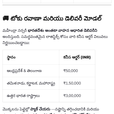
🚚 టోకు రవాణా మరియు డెలివరీ మోడల్
మహీంద్రా నర్సరీ
భారతదేశం అంతటా వాహన ఆధారిత డెలివరీని
అందిస్తుంది. సమర్థవంతమైన లాజిస్టిక్స్ కోసం వారి కనీస ఆర్డర్ విలువలు
నిర్ణయించబడ్డాయి:
స్థానం
కనీస ఆర్డర్ (INR)
ఆంధ్రప్రదేశ్ & తెలంగాణ
₹50,000
తమిళనాడు, కర్ణాటక, మహారాష్ట్ర
₹1,50,000
ఉత్తర భారత రాష్ట్రాలు
₹3,00,000
మొక్కలను పెట్టెల్లో
ప్యాక్ చేయరు
—నష్టాన్ని తగ్గించడానికి మరియు