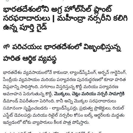
భారతదేశంలోని అగ్ర హోల్‌సేల్ ప్లాంట్
సరఫరాదారులు | మహీంద్రా నర్సరీని కలిగి
ఉన్న పూర్తి గైడ్
🌱 పరిచయం: భారతదేశంలో విజృంభిస్తున్న
హరిత ఆర్థిక వ్యవస్థ
భారతదేశం వ్యవసాయంలోనే కాకుండా, ల్యాండ్‌స్కేపింగ్, అర్బన్ గార్డెనింగ్,
సేంద్రీయ వ్యవసాయం మరియు పర్యావరణ పునరుద్ధరణలో కూడా హరిత
విప్లవాన్ని సాధిస్తోంది. నగరాలు విస్తరిస్తున్న కొద్దీ మరియు పర్యావరణ
అవగాహన పెరుగుతున్న కొద్దీ,
మొక్కలు, చెట్లు మరియు నర్సరీ సామాగ్రికి
డిమాండ్ విపరీతంగా పెరిగింది. కానీ అన్ని మొక్కల సరఫరాదారులు
సమానంగా సృష్టించబడరు - ల్యాండ్‌స్కేపర్లు, ప్రభుత్వ ప్రాజెక్టులు, రియల్
ఎస్టేట్ డెవలపర్లు మరియు రిటైల్ నర్సరీల కోసం బల్క్ ఆర్డర్‌లకు మద్దతు
ఇవ్వడంలో టోకు వ్యాపారులు కీలక పాత్ర పోషిస్తారు.