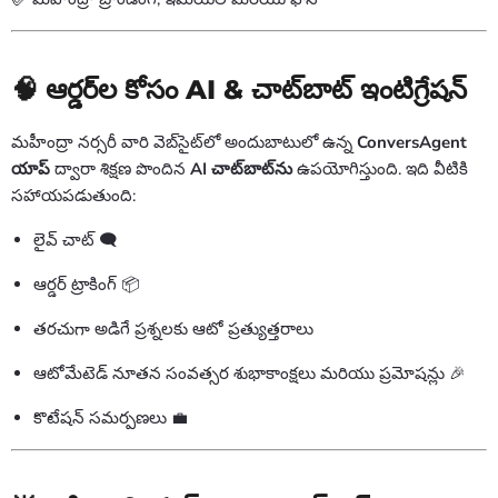
🧠 ఆర్డర్‌ల కోసం AI & చాట్‌బాట్ ఇంటిగ్రేషన్
మహీంద్రా నర్సరీ వారి వెబ్‌సైట్‌లో అందుబాటులో ఉన్న
ConversAgent
యాప్
ద్వారా శిక్షణ పొందిన
AI చాట్‌బాట్‌ను
ఉపయోగిస్తుంది. ఇది వీటికి
సహాయపడుతుంది:
లైవ్ చాట్ 🗨️
ఆర్డర్ ట్రాకింగ్ 📦
తరచుగా అడిగే ప్రశ్నలకు ఆటో ప్రత్యుత్తరాలు
ఆటోమేటెడ్ నూతన సంవత్సర శుభాకాంక్షలు మరియు ప్రమోషన్లు 🎉
కొటేషన్ సమర్పణలు 💼