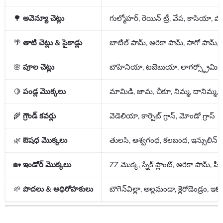
🌳
అవెన్యూ చెట్లు
గుల్మోహర్, రెయిన్ ట్రీ, వేప, కాసియా,
🌴
తాటి చెట్లు & సైకాడ్లు
బాటిల్ పామ్, అరెకా పామ్, సాగో పామ్, ఫా
🌸
పూల చెట్లు
బౌహినియా, టబెబుయా, లాగర్స్ట్రోమి
🍋
పండ్ల మొక్కలు
మామిడి, జామ, చీకూ, నిమ్మ, దానిమ్మ,
🌾
గ్రౌండ్ కవర్లు
వెడెలియా, కార్పెట్ గ్రాస్, మోండో గ్రాస్
🌿
ఔషధ మొక్కలు
తులసి, అశ్వగంధ, కలబంద, ఇన్సులిన్ 
🏡
ఇండోర్ మొక్కలు
ZZ మొక్క, స్నేక్ ప్లాంట్, అరెకా పామ్, పీస్ 
🌱
పొదలు & అధిరోహకులు
బౌగెన్‌విల్లా, అల్లమండా, క్లెరోడెండ్రం, ఇక్