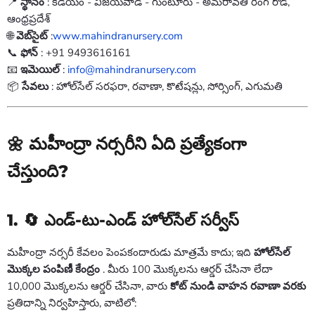
📍
స్థానం
: కడియం - విజయవాడ - గుంటూరు - అమరావతి రింగ్ రోడ్,
ఆంధ్రప్రదేశ్
🌐
వెబ్‌సైట్
:
www.mahindranursery.com
📞
ఫోన్
: +91 9493616161
📧
ఇమెయిల్
:
info@mahindranursery.com
📦
సేవలు
: హోల్‌సేల్ సరఫరా, రవాణా, కొటేషన్లు, సోర్సింగ్, ఎగుమతి
🌼 మహీంద్రా నర్సరీని ఏది ప్రత్యేకంగా
చేస్తుంది?
1. 🔄 ఎండ్-టు-ఎండ్ హోల్‌సేల్ సర్వీస్
మహీంద్రా నర్సరీ కేవలం పెంపకందారుడు మాత్రమే కాదు; ఇది
హోల్‌సేల్
మొక్కల పంపిణీ కేంద్రం
. మీరు 100 మొక్కలను ఆర్డర్ చేసినా లేదా
10,000 మొక్కలను ఆర్డర్ చేసినా, వారు
కోట్ నుండి వాహన రవాణా వరకు
ప్రతిదాన్ని నిర్వహిస్తారు, వాటిలో: