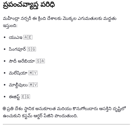
ప్రపంచవ్యాప్త పరిధి
మహీంద్రా నర్సరీ ఈ క్రింది దేశాలకు మొక్కల ఎగుమతులకు మద్దతు
ఇస్తుంది:
యుఎఇ 🇦🇪
సింగపూర్ 🇸🇬
సౌదీ అరేబియా 🇸🇦
మలేషియా 🇲🇾
మాల్దీవులు 🇲🇻
ఈజిప్ట్ 🇪🇬
🌐 ప్రతి దేశం స్థానిక అనుకూలత మరియు కొనుగోలుదారు ఆసక్తిని దృష్టిలో
ఉంచుకుని కస్టమ్ ఆర్డర్ పేజీని పొందుతుంది.