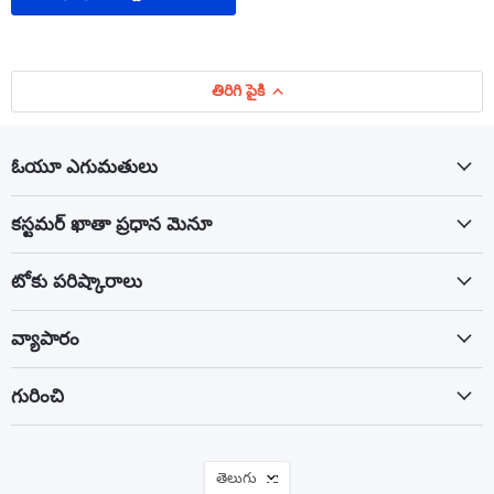
తిరిగి పైకి
ఓయూ ఎగుమతులు
కస్టమర్ ఖాతా ప్రధాన మెనూ
టోకు పరిష్కారాలు
వ్యాపారం
గురించి
భాష
తెలుగు