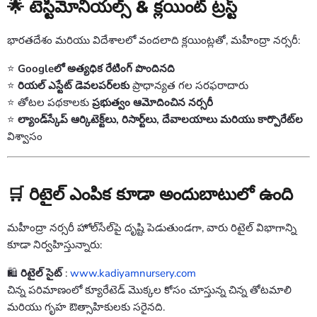
🌟 టెస్టిమోనియల్స్ & క్లయింట్ ట్రస్ట్
భారతదేశం మరియు విదేశాలలో వందలాది క్లయింట్లతో, మహీంద్రా నర్సరీ:
⭐
Googleలో అత్యధిక రేటింగ్ పొందినది
⭐
రియల్ ఎస్టేట్ డెవలపర్‌లకు
ప్రాధాన్యత గల సరఫరాదారు
⭐ తోటల పథకాలకు
ప్రభుత్వం ఆమోదించిన నర్సరీ
⭐
ల్యాండ్‌స్కేప్ ఆర్కిటెక్ట్‌లు, రిసార్ట్‌లు, దేవాలయాలు మరియు కార్పొరేట్‌ల
విశ్వాసం
🛒 రిటైల్ ఎంపిక కూడా అందుబాటులో ఉంది
మహీంద్రా నర్సరీ హోల్‌సేల్‌పై దృష్టి పెడుతుండగా, వారు రిటైల్ విభాగాన్ని
కూడా నిర్వహిస్తున్నారు:
🛍️
రిటైల్ సైట్
:
www.kadiyamnursery.com
చిన్న పరిమాణంలో క్యూరేటెడ్ మొక్కల కోసం చూస్తున్న చిన్న తోటమాలి
మరియు గృహ ఔత్సాహికులకు సరైనది.