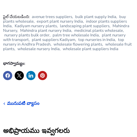
ఫైల్ చేయబడింది:
avenue trees suppliers
,
bulk plant supply India
,
buy
plants wholesale
,
export plant nursery India
,
indoor plants suppliers
India
,
Kadiyam nursery plants
,
landscaping plant suppliers
,
Mahindra
Nursery
,
Mahindra plant nursery India
,
medicinal plants wholesale
,
nursery plants bulk order
,
palm tree wholesale India
,
plant nursery
with transport
,
plant suppliers Kadiyam
,
top nurseries in India
,
top
nursery in Andhra Pradesh
,
wholesale flowering plants
,
wholesale fruit
plants
,
wholesale nursery India
,
wholesale plant suppliers India
భాగస్వామ్యం:
మునుపటి వ్యాసం
అభిప్రాయము ఇవ్వగలరు