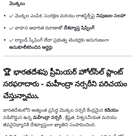
మొక్కలు
✅ మొక్కల ఎంపిక, సంరక్షణ మరియు లాజిస్టిక్స్‌పై
నిపుణుల సలహా
✅ వాహన ఆధారిత రవాణాతో
దేశవ్యాప్త షిప్పింగ్
✅ ల్యాండ్ స్కేపింగ్ లేదా ప్రభుత్వ టెండర్లకు అనుగుణంగా
అనుకూలీకరించిన ఆర్డర్లు
🏆 భారతదేశపు ప్రీమియర్ హోల్‌సేల్ ప్లాంట్
సరఫరాదారు - మహీంద్రా నర్సరీని పరిచయం
చేస్తున్నాము.
భారతదేశంలోని అత్యంత ప్రసిద్ధ మొక్కల నర్సరీ కేంద్రమైన
కడియం
నడిబొడ్డున ఉన్న
మహీంద్రా నర్సరీ
, శ్రేష్ఠత, విశ్వసనీయత మరియు
జీవవైవిధ్యానికి దేశవ్యాప్తంగా ఖ్యాతిని సంపాదించింది.