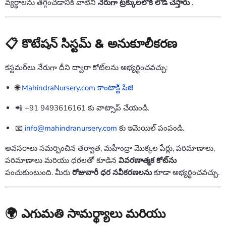
వ్యర్థాలను తగ్గించడానికి వాటిని
నేరుగా ట్రక్కులలోకి లోడ్ చేస్తారు
.
📋 కొటేషన్ సిస్టమ్ & అనుకూలీకరణ
కస్టమర్‌లు నేరుగా దీని ద్వారా కోట్‌లను అభ్యర్థించవచ్చు:
🌐
MahindraNursery.com కాంటాక్ట్ పేజీ
📲 +91 9493616161 కు వాట్సాప్ చేయండి.
📧
info@mahindranursery.com
కు ఇమెయిల్ పంపండి.
అవసరాలు సమర్పించిన తర్వాత, మహీంద్రా మొక్కల పేర్లు, పరిమాణాలు,
పరిమాణాలు మరియు ధరలతో కూడిన
వివరణాత్మక కోట్‌ను
పంచుకుంటుంది. మీరు
రోజువారీ ధర నవీకరణలను
కూడా అభ్యర్థించవచ్చు.
🌍 ఎగుమతి సామర్థ్యాలు మరియు