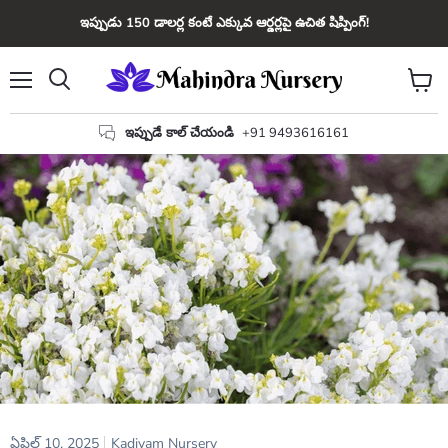
ఇప్పుడు 150 డాలర్ల కంటే ఎక్కువ ఆర్డర్లపై ఉచిత షిప్పింగ్!
మెను
కార్ట్
వెతకండి
చూడండ
ఇప్పుడే కాల్ చేయండి
+91 9493616161
ఏప్రిల్ 10, 2025
Kadiyam Nursery