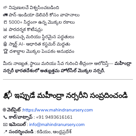
🌱 నిపుణులచే విశ్వసించబడింది
🚛 పాన్-ఇండియా డెలివరీ కోసం వాహనాలు
📒 5000+ సిద్ధంగా ఉన్న మొక్కల రకాలు
📊 పారదర్శక కొటేషన్లు
🌿 ఆకుపచ్చ మరియు స్థిరమైన పద్ధతులు
🤖 స్మార్ట్ AI- ఆధారిత కస్టమర్ మద్దతు
🏆 దశాబ్దాల మొక్కల పెంపకం అనుభవం
మీరు నాణ్యత, స్థాయి మరియు సేవ గురించి తీవ్రంగా ఆలోచిస్తే—
మహీంద్రా
నర్సరీ భారతదేశంలో అత్యుత్తమ హోల్‌సేల్ మొక్కల నర్సరీ.
📬 ఇప్పుడే మహీంద్రా నర్సరీని సంప్రదించండి
🌐
వెబ్‌సైట్
:
https://www.mahindranursery.com
📞
కాల్/వాట్సాప్
: +91 9493616161
📧
ఇమెయిల్
:
info@mahindranursery.com
📍
సందర్శించండి
: కడియం, ఆంధ్రప్రదేశ్