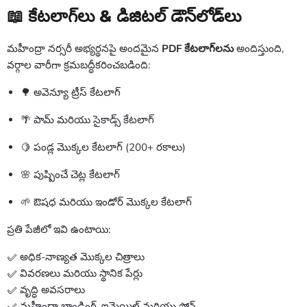
📖 కేటలాగ్‌లు & డిజిటల్ డౌన్‌లోడ్‌లు
మహీంద్రా నర్సరీ అభ్యర్థనపై అందమైన
PDF కేటలాగ్‌లను
అందిస్తుంది,
వర్గాల వారీగా క్రమబద్ధీకరించబడింది:
🌳 అవెన్యూ ట్రీస్ కేటలాగ్
🌴 పామ్ మరియు సైకాడ్స్ కేటలాగ్
🍋 పండ్ల మొక్కల కేటలాగ్ (200+ రకాలు)
🌸 పుష్పించే చెట్ల కేటలాగ్
🌱 ఔషధ మరియు ఇండోర్ మొక్కల కేటలాగ్
ప్రతి పేజీలో ఇవి ఉంటాయి:
✅ అధిక-నాణ్యత మొక్కల చిత్రాలు
✅ వివరణలు మరియు స్థానిక పేర్లు
✅ వృద్ధి అవసరాలు
✅ మహీంద్రా బ్రాండింగ్, ఇమెయిల్ మరియు ఫోన్