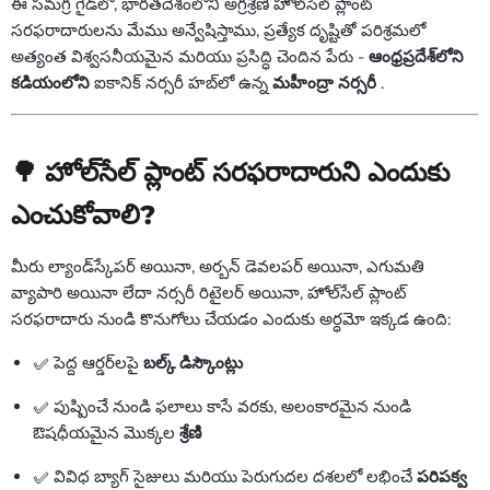
ఈ సమగ్ర గైడ్‌లో, భారతదేశంలోని అగ్రశ్రేణి హోల్‌సేల్ ప్లాంట్
సరఫరాదారులను మేము అన్వేషిస్తాము, ప్రత్యేక దృష్టితో పరిశ్రమలో
అత్యంత విశ్వసనీయమైన మరియు ప్రసిద్ధి చెందిన పేరు -
ఆంధ్రప్రదేశ్‌లోని
కడియంలోని
ఐకానిక్ నర్సరీ హబ్‌లో ఉన్న
మహీంద్రా నర్సరీ
.
🌳 హోల్‌సేల్ ప్లాంట్ సరఫరాదారుని ఎందుకు
ఎంచుకోవాలి?
మీరు ల్యాండ్‌స్కేపర్ అయినా, అర్బన్ డెవలపర్ అయినా, ఎగుమతి
వ్యాపారి అయినా లేదా నర్సరీ రిటైలర్ అయినా, హోల్‌సేల్ ప్లాంట్
సరఫరాదారు నుండి కొనుగోలు చేయడం ఎందుకు అర్ధమో ఇక్కడ ఉంది:
✅ పెద్ద ఆర్డర్‌లపై
బల్క్ డిస్కౌంట్లు
✅ పుష్పించే నుండి ఫలాలు కాసే వరకు, అలంకారమైన నుండి
ఔషధీయమైన మొక్కల
శ్రేణి
✅ వివిధ బ్యాగ్ సైజులు మరియు పెరుగుదల దశలలో లభించే
పరిపక్వ