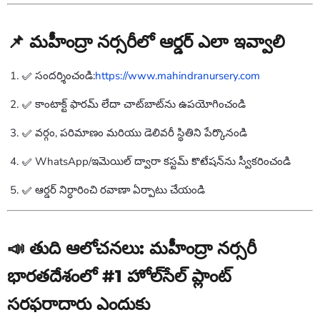
📌 మహీంద్రా నర్సరీలో ఆర్డర్ ఎలా ఇవ్వాలి
✅ సందర్శించండి:
https://www.mahindranursery.com
✅ కాంటాక్ట్ ఫారమ్ లేదా చాట్‌బాట్‌ను ఉపయోగించండి
✅ వర్గం, పరిమాణం మరియు డెలివరీ స్థితిని పేర్కొనండి
✅ WhatsApp/ఇమెయిల్ ద్వారా కస్టమ్ కొటేషన్‌ను స్వీకరించండి
✅ ఆర్డర్ నిర్ధారించి రవాణా ఏర్పాటు చేయండి
📣 తుది ఆలోచనలు: మహీంద్రా నర్సరీ
భారతదేశంలో #1 హోల్‌సేల్ ప్లాంట్
సరఫరాదారు ఎందుకు