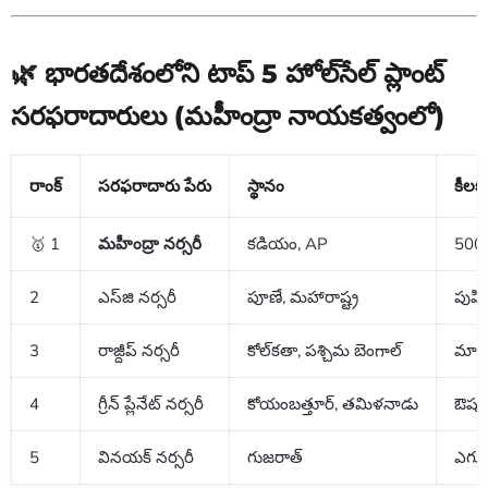
🌿 భారతదేశంలోని టాప్ 5 హోల్‌సేల్ ప్లాంట్
సరఫరాదారులు (మహీంద్రా నాయకత్వంలో)
రాంక్
సరఫరాదారు పేరు
స్థానం
కీలక
🥇 1
మహీంద్రా నర్సరీ
కడియం, AP
5000
2
ఎస్‌జి నర్సరీ
పూణే, మహారాష్ట్ర
పుష్
3
రాజ్దీప్ నర్సరీ
కోల్‌కతా, పశ్చిమ బెంగాల్
మామి
4
గ్రీన్ ప్లేనేట్ నర్సరీ
కోయంబత్తూర్, తమిళనాడు
ఔషధ
5
వినయక్ నర్సరీ
గుజరాత్
ఎగుమ