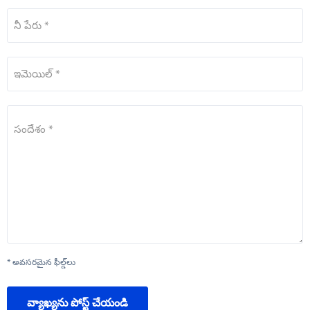
నీ పేరు *
ఇమెయిల్ *
సందేశం *
* అవసరమైన ఫీల్డ్‌లు
వ్యాఖ్యను పోస్ట్ చేయండి