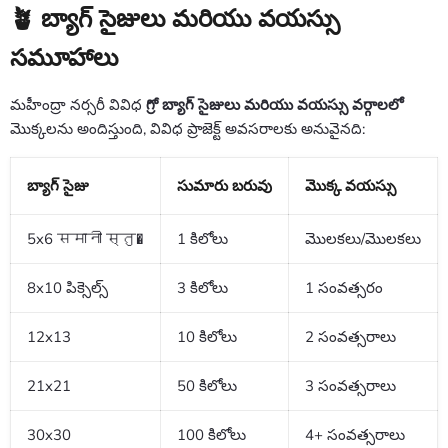
🪴 బ్యాగ్ సైజులు మరియు వయస్సు
సమూహాలు
మహీంద్రా నర్సరీ వివిధ
గ్రో బ్యాగ్ సైజులు మరియు వయస్సు వర్గాలలో
మొక్కలను అందిస్తుంది, వివిధ ప్రాజెక్ట్ అవసరాలకు అనువైనది:
బ్యాగ్ సైజు
సుమారు బరువు
మొక్క వయస్సు
5x6 समानी स्तु�
1 కిలోలు
మొలకలు/మొలకలు
8x10 పిక్సెల్స్
3 కిలోలు
1 సంవత్సరం
12x13
10 కిలోలు
2 సంవత్సరాలు
21x21
50 కిలోలు
3 సంవత్సరాలు
30x30
100 కిలోలు
4+ సంవత్సరాలు