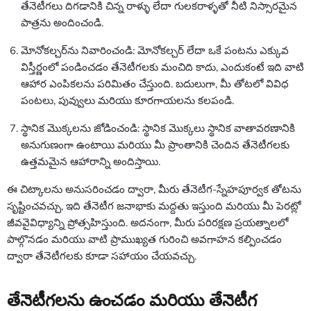
తేనెటీగలు దిగడానికి చిన్న రాళ్ళు లేదా గులకరాళ్ళతో నీటి నిస్సారమైన
పాత్రను అందించండి.
మోనోకల్చర్‌ను నివారించండి: మోనోకల్చర్ లేదా ఒకే పంటను ఎక్కువ
విస్తీర్ణంలో పండించడం తేనెటీగలకు మంచిది కాదు, ఎందుకంటే ఇది వాటి
ఆహార ఎంపికలను పరిమితం చేస్తుంది. బదులుగా, మీ తోటలో వివిధ
పంటలు, పువ్వులు మరియు కూరగాయలను కలపండి.
స్థానిక మొక్కలను జోడించండి: స్థానిక మొక్కలు స్థానిక వాతావరణానికి
అనుగుణంగా ఉంటాయి మరియు మీ ప్రాంతానికి చెందిన తేనెటీగలకు
ఉత్తమమైన ఆహారాన్ని అందిస్తాయి.
ఈ చిట్కాలను అనుసరించడం ద్వారా, మీరు తేనెటీగ-స్నేహపూర్వక తోటను
సృష్టించవచ్చు, ఇది తేనెటీగ జనాభాకు మద్దతు ఇస్తుంది మరియు మీ పెరట్లో
జీవవైవిధ్యాన్ని ప్రోత్సహిస్తుంది. అదనంగా, మీరు పరిరక్షణ ప్రయత్నాలలో
పాల్గొనడం మరియు వాటి ప్రాముఖ్యత గురించి అవగాహన కల్పించడం
ద్వారా తేనెటీగలకు కూడా సహాయం చేయవచ్చు.
తేనెటీగలను ఉంచడం మరియు తేనెటీగ