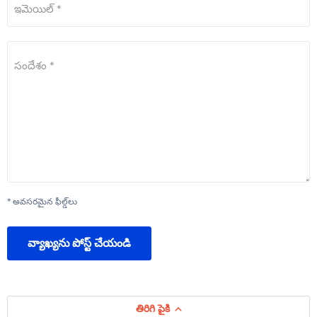
ఇమెయిల్ *
సందేశం *
* అవసరమైన ఫీల్డ్‌లు
వ్యాఖ్యను పోస్ట్ చేయండి
తిరిగి పైకి