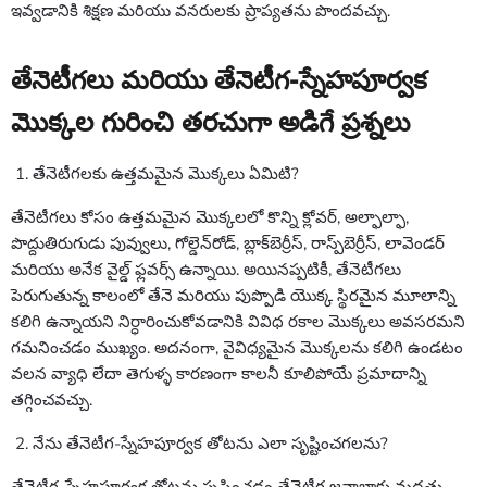
ఇవ్వడానికి శిక్షణ మరియు వనరులకు ప్రాప్యతను పొందవచ్చు.
తేనెటీగలు మరియు తేనెటీగ-స్నేహపూర్వక
మొక్కల గురించి తరచుగా అడిగే ప్రశ్నలు
తేనెటీగలకు ఉత్తమమైన మొక్కలు ఏమిటి?
తేనెటీగలు కోసం ఉత్తమమైన మొక్కలలో కొన్ని క్లోవర్, అల్ఫాల్ఫా,
పొద్దుతిరుగుడు పువ్వులు, గోల్డెన్‌రోడ్, బ్లాక్‌బెర్రీస్, రాస్ప్‌బెర్రీస్, లావెండర్
మరియు అనేక వైల్డ్ ఫ్లవర్స్ ఉన్నాయి. అయినప్పటికీ, తేనెటీగలు
పెరుగుతున్న కాలంలో తేనె మరియు పుప్పొడి యొక్క స్థిరమైన మూలాన్ని
కలిగి ఉన్నాయని నిర్ధారించుకోవడానికి వివిధ రకాల మొక్కలు అవసరమని
గమనించడం ముఖ్యం. అదనంగా, వైవిధ్యమైన మొక్కలను కలిగి ఉండటం
వలన వ్యాధి లేదా తెగుళ్ళ కారణంగా కాలనీ కూలిపోయే ప్రమాదాన్ని
తగ్గించవచ్చు.
నేను తేనెటీగ-స్నేహపూర్వక తోటను ఎలా సృష్టించగలను?