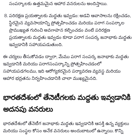
సంపర్కాలకు ఉత్తమమైన ఆహార వనరులను అందిస్తాయి.
పరిరక్షణ ప్రయత్నాలకు మద్దతు ఇవ్వడం: అడవి ఆవాసాలను రక్షించడం,
స్థిరమైన వ్యవసాయాన్ని ప్రోత్సహించడం మరియు పరాగ సంపర్కాల
ప్రాముఖ్యత గురించి అవగాహన కల్పించడం వంటి పరిరక్షణ
ప్రయత్నాలకు మద్దతు ఇవ్వడం కూడా పరాగ సంపర్క జనాభాకు మద్దతు
ఇవ్వడానికి సహాయపడుతుంది.
ఈ చర్యలు తీసుకోవడం ద్వారా, మేము పరాగ సంపర్క జనాభాకు మద్దతు
ఇవ్వడానికి మరియు పరాగసంపర్కాన్ని ప్రోత్సహించడంలో
సహాయపడగలము, ఇది ఆరోగ్యకరమైన పర్యావరణ వ్యవస్థ మరియు
ఆహార భద్రతను నిర్వహించడానికి చాలా ముఖ్యమైనది.
భారతదేశంలో తేనెటీగలకు మద్దతు ఇవ్వడానికి
అదనపు వనరులు
భారతదేశంలో తేనెటీగ జనాభాకు మద్దతు ఇవ్వడానికి ఆసక్తి ఉన్న వ్యక్తులు
మరియు సంస్థల కోసం అనేక వనరులు అందుబాటులో ఉన్నాయి. కొన్ని