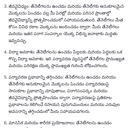
జీవవైవిధ్యం: తేనెటీగలను ఉంచడం మరియు తేనెటీగకు అనుకూలమైన
మొక్కలను పెంచడం వల్ల మీ పెరట్లో మరియు పరిసర ప్రాంతాల్లో
జీవవైవిధ్యాన్ని ప్రోత్సహించడంలో సహాయపడుతుంది. తేనెటీగలు మేత
కోసం వివిధ రకాల మొక్కలను అందించడం ద్వారా, మీరు తేనెటీగలు
మరియు ఇతర పరాగ సంపర్కాల యొక్క విభిన్న జనాభాకు మద్దతు
ఇవ్వవచ్చు.
విద్యా అవకాశం: తేనెటీగలను ఉంచడం పిల్లలకు మరియు పెద్దలకు ఒక
గొప్ప విద్యా అవకాశం. ఇది పర్యావరణ వ్యవస్థలో తేనెటీగల ప్రాముఖ్యత
మరియు పరిరక్షణ యొక్క ప్రాముఖ్యత గురించి బోధించగలదు.
పర్యావరణ ప్రభావాన్ని తగ్గించడం: తేనెటీగలను ఉంచడం మరియు
తేనెటీగకు అనుకూలమైన మొక్కలను పెంచడం పర్యావరణంపై
సానుకూల ప్రభావాన్ని చూపుతాయి. పరాగసంపర్కం మరియు
జీవవైవిధ్యాన్ని ప్రోత్సహించడం ద్వారా, పర్యావరణంపై ప్రతికూల
ప్రభావాలను కలిగించే రసాయన పురుగుమందులు మరియు ఎరువుల
అవసరాన్ని తగ్గించడంలో మీరు సహాయపడగలరు.
మానసిక మరియు శారీరక ప్రయోజనాలు: తేనెటీగలను ఉంచడం