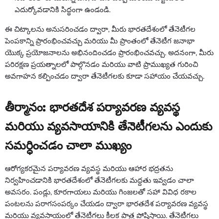
ఎదుర్కోవడానికి సిద్ధంగా ఉండండి.
ఈ చిట్కాలను అనుసరించడం ద్వారా, మీరు భారతదేశంలో తేనెటీగల
పెంపకాన్ని ప్రారంభించవచ్చు మరియు మీ ప్రాంతంలో తేనెటీగ జనాభా
యొక్క ప్రయోజనాలను అభినందించడం ప్రారంభించవచ్చు. అదనంగా, మీరు
పరిరక్షణ ప్రయత్నాలలో పాల్గొనడం మరియు వాటి ప్రాముఖ్యత గురించి
అవగాహన కల్పించడం ద్వారా తేనెటీగలకు కూడా సహాయం చేయవచ్చు.
తీర్మానం: భారతదేశ పర్యావరణ వ్యవస్థ
మరియు వ్యవసాయానికి తేనెటీగలను ఎందుకు
సమర్ధించడం చాలా ముఖ్యం
ఆరోగ్యకరమైన పర్యావరణ వ్యవస్థ మరియు ఆహార భద్రతను
నిర్వహించడానికి భారతదేశంలో తేనెటీగలకు మద్దతు ఇవ్వడం చాలా
అవసరం. పండ్లు, కూరగాయలు మరియు గింజలతో సహా వివిధ రకాల
పంటలను పరాగసంపర్కం చేయడం ద్వారా భారతదేశ పర్యావరణ వ్యవస్థ
మరియు వ్యవసాయంలో తేనెటీగలు కీలక పాత్ర పోషిస్తాయి. తేనెటీగలు