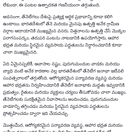
లేకుండా, ఈ పంటల ఉత్పాదకత గణనీయంగా తగ్గుతుంది.
అదనంగా, తేనెటీగలు దేశంపై ప్రత్యక్ష ఆర్థిక ప్రభావాన్ని కూడా కలిగి
ఉంటాయి. భారతదేశంలో తేనె మరియు మైనపు ఉత్పత్తి అనేక గ్రామీణ
వర్గాల ఆదాయానికి ముఖ్యమైన వనరు. విత్తనాలను ఉత్పత్తి చేసే మొక్కల
పరాగసంపర్కం, తదుపరి పంటను నాటడానికి ఉపయోగిస్తారు, ఆహార
భద్రత మరియు స్థిరమైన వ్యవసాయ పద్ధతులను నిర్ధారించడానికి కూడా
చాలా ముఖ్యమైనది.
ఏది ఏమైనప్పటికీ, ఆవాసాల నష్టం, పురుగుమందుల వాడకం మరియు
వ్యాధి వంటి అనేక కారణాల వల్ల భారతదేశంలో తేనెటీగ జనాభా ఇటీవలి
సంవత్సరాలలో తగ్గుతోంది. ఆరోగ్యకరమైన పర్యావరణ వ్యవస్థ మరియు
ఆహార భద్రతను నిర్వహించడానికి తేనెటీగ జనాభాకు మద్దతు ఇవ్వడానికి
ప్రభుత్వం, రైతులు మరియు వ్యక్తులు చర్యలు తీసుకోవడం చాలా ముఖ్యం.
తేనెటీగలకు సురక్షితమైన నివాసాలను అందించడం, పురుగుమందుల
వాడకాన్ని తగ్గించడం మరియు స్థిరమైన వ్యవసాయ పద్ధతులను
ప్రోత్సహించడం ద్వారా ఇది చేయవచ్చు.
మొత్తంమీద, ఆరోగ్యకరమైన పర్యావరణ వ్యవస్థ, ఆహార భద్రత మరియు