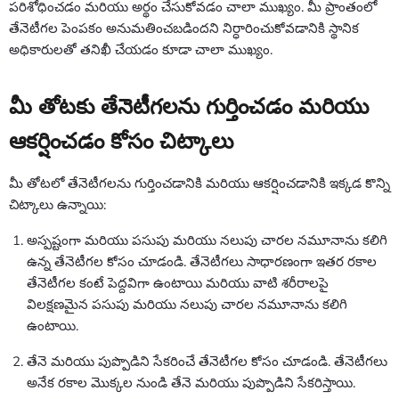
పరిశోధించడం మరియు అర్థం చేసుకోవడం చాలా ముఖ్యం. మీ ప్రాంతంలో
తేనెటీగల పెంపకం అనుమతించబడిందని నిర్ధారించుకోవడానికి స్థానిక
అధికారులతో తనిఖీ చేయడం కూడా చాలా ముఖ్యం.
మీ తోటకు తేనెటీగలను గుర్తించడం మరియు
ఆకర్షించడం కోసం చిట్కాలు
మీ తోటలో తేనెటీగలను గుర్తించడానికి మరియు ఆకర్షించడానికి ఇక్కడ కొన్ని
చిట్కాలు ఉన్నాయి:
అస్పష్టంగా మరియు పసుపు మరియు నలుపు చారల నమూనాను కలిగి
ఉన్న తేనెటీగల కోసం చూడండి. తేనెటీగలు సాధారణంగా ఇతర రకాల
తేనెటీగల కంటే పెద్దవిగా ఉంటాయి మరియు వాటి శరీరాలపై
విలక్షణమైన పసుపు మరియు నలుపు చారల నమూనాను కలిగి
ఉంటాయి.
తేనె మరియు పుప్పొడిని సేకరించే తేనెటీగల కోసం చూడండి. తేనెటీగలు
అనేక రకాల మొక్కల నుండి తేనె మరియు పుప్పొడిని సేకరిస్తాయి.