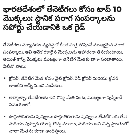
భారతదేశంలో తేనెటీగలు కోసం టాప్ 10
మొక్కలు: స్థానిక పరాగ సంపర్కాలను
సపోర్టు చేయడానికి ఒక గైడ్
తేనెటీగలు పర్యావరణ వ్యవస్థలో కీలక పాత్ర పోషించే ముఖ్యమైన పరాగ
సంపర్కాలు. అవి అనేక రకాలైన మొక్కలను ఆహారంగా తీసుకుంటాయి,
అయితే కొన్ని మొక్కలు ముఖ్యంగా తేనెటీగ మేతకు బాగా సరిపోతాయి.
వీటితొ పాటు:
క్లోవర్: తేనెటీగ మేత కోసం వైట్ క్లోవర్, రెడ్ క్లోవర్ మరియు క్లోవర్
లాంటివి అన్నీ మంచి ఎంపికలు.
అల్ఫాల్ఫా: తేనెటీగలకు ఇది గొప్ప మేత పంట, ముఖ్యంగా పుష్పించే
సమయంలో.
పొద్దుతిరుగుడు పువ్వులు: పొద్దుతిరుగుడు పువ్వులు తేనెటీగలకు తేనె
మరియు పుప్పొడి యొక్క గొప్ప మూలం, మరియు అవి చిన్న ప్రాంతంలో
చాలా మేతను కూడా అందిస్తాయి.