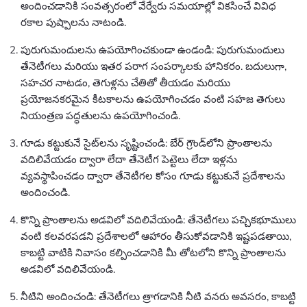
అందించడానికి సంవత్సరంలో వేర్వేరు సమయాల్లో వికసించే వివిధ
రకాల పుష్పాలను నాటండి.
పురుగుమందులను ఉపయోగించకుండా ఉండండి: పురుగుమందులు
తేనెటీగలు మరియు ఇతర పరాగ సంపర్కాలకు హానికరం. బదులుగా,
సహచర నాటడం, తెగుళ్లను చేతితో తీయడం మరియు
ప్రయోజనకరమైన కీటకాలను ఉపయోగించడం వంటి సహజ తెగులు
నియంత్రణ పద్ధతులను ఉపయోగించండి.
గూడు కట్టుకునే సైట్‌లను సృష్టించండి: బేర్ గ్రౌండ్‌లోని ప్రాంతాలను
వదిలివేయడం ద్వారా లేదా తేనెటీగ పెట్టెలు లేదా ఇళ్లను
వ్యవస్థాపించడం ద్వారా తేనెటీగల కోసం గూడు కట్టుకునే ప్రదేశాలను
అందించండి.
కొన్ని ప్రాంతాలను అడవిలో వదిలివేయండి: తేనెటీగలు పచ్చికభూములు
వంటి కలవరపడని ప్రదేశాలలో ఆహారం తీసుకోవడానికి ఇష్టపడతాయి,
కాబట్టి వాటికి నివాసం కల్పించడానికి మీ తోటలోని కొన్ని ప్రాంతాలను
అడవిలో వదిలివేయండి.
నీటిని అందించండి: తేనెటీగలు త్రాగడానికి నీటి వనరు అవసరం, కాబట్టి