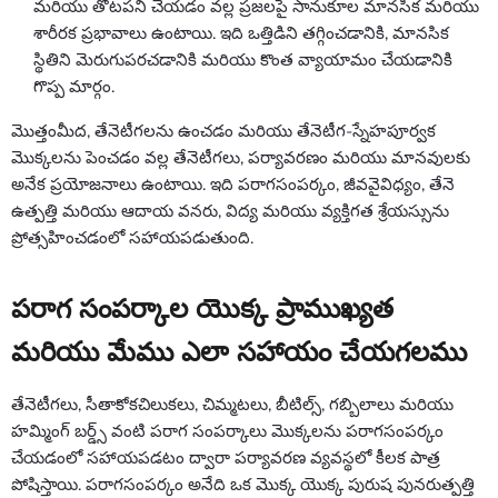
మరియు తోటపని చేయడం వల్ల ప్రజలపై సానుకూల మానసిక మరియు
శారీరక ప్రభావాలు ఉంటాయి. ఇది ఒత్తిడిని తగ్గించడానికి, మానసిక
స్థితిని మెరుగుపరచడానికి మరియు కొంత వ్యాయామం చేయడానికి
గొప్ప మార్గం.
మొత్తంమీద, తేనెటీగలను ఉంచడం మరియు తేనెటీగ-స్నేహపూర్వక
మొక్కలను పెంచడం వల్ల తేనెటీగలు, పర్యావరణం మరియు మానవులకు
అనేక ప్రయోజనాలు ఉంటాయి. ఇది పరాగసంపర్కం, జీవవైవిధ్యం, తేనె
ఉత్పత్తి మరియు ఆదాయ వనరు, విద్య మరియు వ్యక్తిగత శ్రేయస్సును
ప్రోత్సహించడంలో సహాయపడుతుంది.
పరాగ సంపర్కాల యొక్క ప్రాముఖ్యత
మరియు మేము ఎలా సహాయం చేయగలము
తేనెటీగలు, సీతాకోకచిలుకలు, చిమ్మటలు, బీటిల్స్, గబ్బిలాలు మరియు
హమ్మింగ్ బర్డ్స్ వంటి పరాగ సంపర్కాలు మొక్కలను పరాగసంపర్కం
చేయడంలో సహాయపడటం ద్వారా పర్యావరణ వ్యవస్థలో కీలక పాత్ర
పోషిస్తాయి. పరాగసంపర్కం అనేది ఒక మొక్క యొక్క పురుష పునరుత్పత్తి