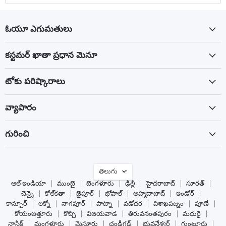
ఓయూ ఎగుమతులు
కస్టమర్ ఖాతా ప్రధాన మెనూ
టోకు పరిష్కారాలు
వ్యాపారం
గురించి
భాష
తెలుగు
ఆల్ ఇండియా
ముంబై
బెంగళూరు
ఢిల్లీ
హైదరాబాద్
సూరత్
చెన్నై
కోల్‌కతా
జైపూర్
భోపాల్
అహ్మదాబాద్
ఇండోర్
కాన్పూర్
లక్నో
నాగపూర్
పాట్నా
వడోదర
విశాఖపట్నం
పూణే
కోయంబత్తూరు
కొచ్చి
విజయవాడ
తిరువనంతపురం
మధురై
నాసిక్
మంగళూరు
మైసూరు
చండీగఢ్
భువనేశ్వర్
గుంటూరు