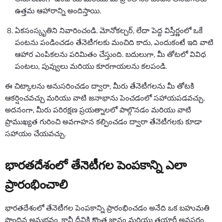
ఉత్తమ ఆహారాన్ని అందిస్తాయి.
ఏకసంస్కృతిని నివారించండి. మోనోకల్చర్, లేదా పెద్ద విస్తీర్ణంలో ఒకే
పంటను పండించడం తేనెటీగలకు మంచిది కాదు, ఎందుకంటే ఇది వాటి
ఆహార ఎంపికలను పరిమితం చేస్తుంది. బదులుగా, మీ తోటలో వివిధ
పంటలు, పువ్వులు మరియు కూరగాయలను కలపండి.
ఈ చిట్కాలను అనుసరించడం ద్వారా, మీరు తేనెటీగలను మీ తోటకి
ఆకర్షించవచ్చు మరియు వాటి జనాభాను పెంచడంలో సహాయపడవచ్చు.
అదనంగా, మీరు పరిరక్షణ ప్రయత్నాలలో పాల్గొనడం మరియు వాటి
ప్రాముఖ్యత గురించి అవగాహన కల్పించడం ద్వారా తేనెటీగలకు కూడా
సహాయం చేయవచ్చు.
భారతదేశంలో తేనెటీగల పెంపకాన్ని ఎలా
ప్రారంభించాలి
భారతదేశంలో తేనెటీగల పెంపకాన్ని ప్రారంభించడం అనేది ఒక బహుమతి
పొందిన అనుభవం, కానీ దీనికి కొంత జ్ఞానం మరియు తయారీ అవసరం.