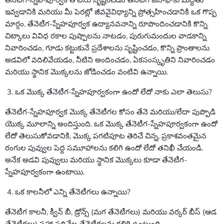
తేనెటీగ-స్నేహపూర్వక తోటను సృష్టించడం తేనెటీగ జనాభాకు మద్దతు
ఇవ్వడానికి మరియు మీ పెరట్లో జీవవైవిధ్యాన్ని ప్రోత్సహించడానికి ఒక గొప్ప
మార్గం. తేనెటీగ-స్నేహపూర్వక ఉద్యానవనాన్ని రూపొందించడానికి కొన్ని
చిట్కాలు వివిధ రకాల పుష్పాలను నాటడం, పురుగుమందుల వాడకాన్ని
నివారించడం, గూడు కట్టుకునే ప్రదేశాలను సృష్టించడం, కొన్ని ప్రాంతాలను
అడవిలో వదిలివేయడం, నీటిని అందించడం, ఏకసంస్కృతిని నివారించడం
మరియు స్థానిక మొక్కలను జోడించడం వంటివి ఉన్నాయి.
ఒక మొక్క తేనెటీగ-స్నేహపూర్వకంగా ఉందో లేదో నాకు ఎలా తెలుసు?
తేనెటీగ-స్నేహపూర్వక మొక్క తేనెటీగల కోసం తేనె మరియు/లేదా పుప్పొడి
యొక్క మూలాన్ని అందిస్తుంది. ఒక మొక్క తేనెటీగ-స్నేహపూర్వకంగా ఉందో
లేదో తెలుసుకోవడానికి, మొక్క పగటిపూట తెరిచే చిన్న, ప్రకాశవంతమైన
రంగుల పువ్వుల పెద్ద సమూహాలను కలిగి ఉందో లేదో తనిఖీ చేయండి.
అనేక అడవి పువ్వులు మరియు స్థానిక మొక్కలు కూడా తేనెటీగ-
స్నేహపూర్వకంగా ఉంటాయి.
ఒక కాలనీలో ఎన్ని తేనెటీగలు ఉన్నాయి?
తేనెటీగ కాలనీ, క్వీన్ బీ, డ్రోన్స్ (మగ తేనెటీగలు) మరియు వర్కర్ బీస్ (ఆడ