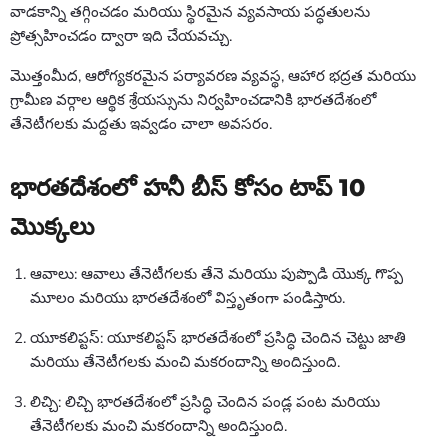
వాడకాన్ని తగ్గించడం మరియు స్థిరమైన వ్యవసాయ పద్ధతులను
ప్రోత్సహించడం ద్వారా ఇది చేయవచ్చు.
మొత్తంమీద, ఆరోగ్యకరమైన పర్యావరణ వ్యవస్థ, ఆహార భద్రత మరియు
గ్రామీణ వర్గాల ఆర్థిక శ్రేయస్సును నిర్వహించడానికి భారతదేశంలో
తేనెటీగలకు మద్దతు ఇవ్వడం చాలా అవసరం.
భారతదేశంలో హనీ బీస్ కోసం టాప్ 10
మొక్కలు
ఆవాలు: ఆవాలు తేనెటీగలకు తేనె మరియు పుప్పొడి యొక్క గొప్ప
మూలం మరియు భారతదేశంలో విస్తృతంగా పండిస్తారు.
యూకలిప్టస్: యూకలిప్టస్ భారతదేశంలో ప్రసిద్ధి చెందిన చెట్టు జాతి
మరియు తేనెటీగలకు మంచి మకరందాన్ని అందిస్తుంది.
లిచ్చి: లిచ్చి భారతదేశంలో ప్రసిద్ధి చెందిన పండ్ల పంట మరియు
తేనెటీగలకు మంచి మకరందాన్ని అందిస్తుంది.