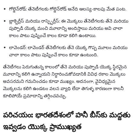
గోల్డెన్‌రోడ్: తేనెటీగలకు గోల్డెన్‌రోడ్ అనేది ఆలస్య-కాలపు మేత పంట.
బ్లాక్బెర్రీస్ మరియు రాస్ప్బెర్రీస్: ఈ మొక్కలు తేనెటీగలకు తేనె మరియు
పుప్పొడి యొక్క మంచి మూలాన్ని అందిస్తాయి మరియు అవి చాలా
కాలం పాటు పుష్పించే కాలం కూడా కలిగి ఉంటాయి.
లావెండర్: లావెండర్ తేనెటీగలకు తేనె యొక్క గొప్ప మూలం మరియు
చాలా కాలం పాటు పుష్పించే కాలం కూడా ఉంటుంది.
తేనెటీగలు పెరుగుతున్న కాలంలో తేనె మరియు పుప్పొడి యొక్క స్థిరమైన
మూలాన్ని కలిగి ఉన్నాయని నిర్ధారించుకోవడానికి వివిధ రకాల మొక్కలు
అవసరమని గమనించడం కూడా ముఖ్యం. అదనంగా, వైవిధ్యమైన
మొక్కలను కలిగి ఉండటం వలన వ్యాధి లేదా తెగుళ్ళ కారణంగా కాలనీ
కూలిపోయే ప్రమాదాన్ని తగ్గించవచ్చు.
పరిచయం: భారతదేశంలో హనీ బీస్‌కు మద్దతు
ఇవ్వడం యొక్క ప్రాముఖ్యత