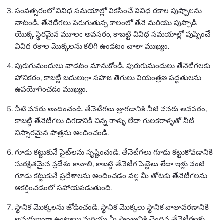
సంవత్సరంలో వివిధ సమయాల్లో వికసించే వివిధ రకాల పుష్పాలను
నాటండి. తేనెటీగలు పెరుగుతున్న కాలంలో తేనె మరియు పుప్పొడి
యొక్క స్థిరమైన మూలం అవసరం, కాబట్టి వివిధ సమయాల్లో పుష్పించే
వివిధ రకాల మొక్కలను కలిగి ఉండటం చాలా ముఖ్యం.
పురుగుమందులు వాడటం మానుకోండి. పురుగుమందులు తేనెటీగలకు
హానికరం, కాబట్టి బదులుగా సహజ తెగులు నియంత్రణ పద్ధతులను
ఉపయోగించడం ముఖ్యం.
నీటి వనరు అందించండి. తేనెటీగలు త్రాగడానికి నీటి వనరు అవసరం,
కాబట్టి తేనెటీగలు దిగడానికి చిన్న రాళ్ళు లేదా గులకరాళ్ళతో నీటి
నిస్సారమైన పాత్రను అందించండి.
గూడు కట్టుకునే సైట్‌లను సృష్టించండి. తేనెటీగలు గూడు కట్టుకోవడానికి
సురక్షితమైన ప్రదేశం కావాలి, కాబట్టి తేనెటీగ పెట్టెలు లేదా ఇళ్లు వంటి
గూడు కట్టుకునే ప్రదేశాలను అందించడం వల్ల మీ తోటకు తేనెటీగలను
ఆకర్షించడంలో సహాయపడుతుంది.
స్థానిక మొక్కలను జోడించండి. స్థానిక మొక్కలు స్థానిక వాతావరణానికి
అనుగుణంగా ఉంటాయి మరియు మీ ప్రాంతానికి చెందిన తేనెటీగలకు