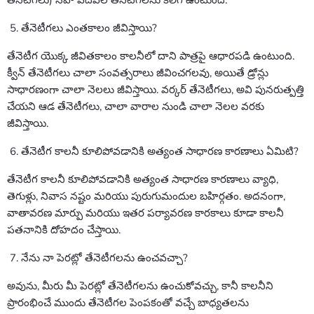
తేనెటీగలు) సహా పదివేల తేనెటీగలను కలిగి ఉంటుంది.
తేనెటీగలు ఎంతకాలం జీవిస్తాయి?
తేనెటీగ యొక్క జీవితకాలం కాలనీలో దాని పాత్రపై ఆధారపడి ఉంటుంది.
క్వీన్ తేనెటీగలు చాలా సంవత్సరాలు జీవించగలవు, అయితే డ్రోన్లు
సాధారణంగా చాలా నెలలు జీవిస్తాయి. వర్కర్ తేనెటీగలు, అవి పునరుత్పత్తి
చేయని ఆడ తేనెటీగలు, చాలా వారాల నుండి చాలా నెలల వరకు
జీవిస్తాయి.
తేనెటీగ కాలనీ కూలిపోవడానికి అత్యంత సాధారణ కారణాలు ఏమిటి?
తేనెటీగ కాలనీ కూలిపోవడానికి అత్యంత సాధారణ కారణాలు వ్యాధి,
తెగుళ్లు, నివాస నష్టం మరియు పురుగుమందుల బహిర్గతం. అదనంగా,
వాతావరణ మార్పు మరియు ఇతర పర్యావరణ కారకాలు కూడా కాలనీ
పతనానికి దోహదం చేస్తాయి.
నేను నా పెరట్లో తేనెటీగలను ఉంచవచ్చా?
అవును, మీరు మీ పెరట్లో తేనెటీగలను ఉంచుకోవచ్చు, కానీ కాలనీని
ప్రారంభించే ముందు తేనెటీగల పెంపకంతో వచ్చే బాధ్యతలను