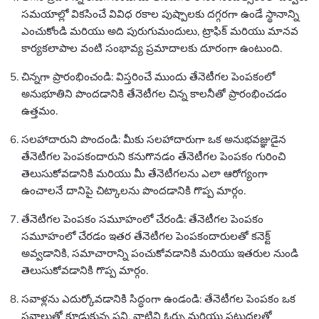
సమయాల్లో వికసించే వివిధ రకాల పుష్పాలకు దగ్గరగా ఉండే స్థానాన్ని
ఎంచుకోండి మరియు అది పురుగుమందులు, ట్రాఫిక్ మరియు మానవ
కార్యకలాపాల వంటి సంభావ్య ప్రమాదాలకు దూరంగా ఉంటుంది.
చిన్నగా ప్రారంభించండి: విస్తరించే ముందు తేనెటీగల పెంపకంలో
అనుభూతిని పొందడానికి తేనెటీగల చిన్న కాలనీతో ప్రారంభించడం
ఉత్తమం.
సలహాదారుని పొందండి: మీకు సలహాదారుగా ఒక అనుభవజ్ఞుడైన
తేనెటీగల పెంపకందారుని కనుగొనడం తేనెటీగల పెంపకం గురించి
తెలుసుకోవడానికి మరియు మీ తేనెటీగలను ఎలా ఆరోగ్యంగా
ఉంచాలనే దానిపై చిట్కాలను పొందడానికి గొప్ప మార్గం.
తేనెటీగల పెంపకం సమూహంలో చేరండి: తేనెటీగల పెంపకం
సమూహంలో చేరడం ఇతర తేనెటీగల పెంపకందారులతో కనెక్ట్
అవ్వడానికి, సమాచారాన్ని పంచుకోవడానికి మరియు ఇతరుల నుండి
తెలుసుకోవడానికి గొప్ప మార్గం.
సవాళ్లను ఎదుర్కోవడానికి సిద్ధంగా ఉండండి: తేనెటీగల పెంపకం ఒక
సవాలుతో కూడుకున్న పని, వాటిని ఓర్పు మరియు పట్టుదలతో