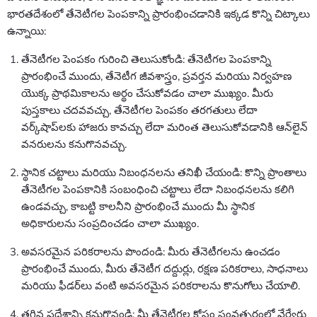
భారతదేశంలో తేనెటీగల పెంపకాన్ని ప్రారంభించడానికి ఇక్కడ కొన్ని చిట్కాలు
ఉన్నాయి:
తేనెటీగల పెంపకం గురించి తెలుసుకోండి: తేనెటీగల పెంపకాన్ని
ప్రారంభించే ముందు, తేనెటీగ జీవశాస్త్రం, ప్రవర్తన మరియు నిర్వహణ
యొక్క ప్రాథమికాలను అర్థం చేసుకోవడం చాలా ముఖ్యం. మీరు
పుస్తకాలు చదవవచ్చు, తేనెటీగల పెంపకం తరగతులు లేదా
వర్క్‌షాప్‌లకు హాజరు కావచ్చు లేదా మరింత తెలుసుకోవడానికి ఆన్‌లైన్
వనరులను కనుగొనవచ్చు.
స్థానిక చట్టాలు మరియు నిబంధనలను తనిఖీ చేయండి: కొన్ని ప్రాంతాలు
తేనెటీగల పెంపకానికి సంబంధించి చట్టాలు లేదా నిబంధనలను కలిగి
ఉండవచ్చు, కాబట్టి కాలనీని ప్రారంభించే ముందు మీ స్థానిక
అధికారులను సంప్రదించడం చాలా ముఖ్యం.
అవసరమైన పరికరాలను పొందండి: మీరు తేనెటీగలను ఉంచడం
ప్రారంభించే ముందు, మీరు తేనెటీగ దద్దుర్లు, రక్షణ పరికరాలు, సాధనాలు
మరియు ఫీడర్‌లు వంటి అవసరమైన పరికరాలను కొనుగోలు చేయాలి.
తగిన ప్రదేశాన్ని కనుగొనండి: మీ తేనెటీగల కోసం సంవత్సరంలో వేర్వేరు