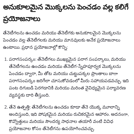
అనుకూలమైన మొక్కలను పెంచడం వల్ల కలిగే
ప్రయోజనాలు
తేనెటీగలను ఉంచడం మరియు తేనెటీగకు అనుకూలమైన మొక్కలను
పెంచడం వల్ల తేనెటీగలకు మరియు మానవులకు అనేక ప్రయోజనాలు
ఉంటాయి. ప్రధాన ప్రయోజనాల్లో కొన్ని:
పరాగసంపర్కం: తేనెటీగలు ముఖ్యమైన పరాగ సంపర్కాలు, మరియు
తేనెటీగలను ఉంచడం మరియు తేనెటీగ-స్నేహపూర్వక మొక్కలను
పెంచడం ద్వారా, మీ తోట మరియు చుట్టుపక్కల ప్రాంతాలు బాగా
పరాగసంపర్కం జరిగేలా చూసుకోవడంలో మీరు సహాయపడవచ్చు. ఇది
పంట దిగుబడి పెరగడానికి మరియు మరింత వైవిధ్యమైన పర్యావరణ
వ్యవస్థకు దారి తీస్తుంది.
తేనె ఉత్పత్తి: తేనెటీగలను ఉంచడం కూడా తేనె యొక్క మూలాన్ని
అందిస్తుంది, ఇది పోషకమైన మరియు రుచికరమైన ఆహారం. అదనంగా,
కొవ్వొత్తులు మరియు సౌందర్య సాధనాల తయారీ వంటి వివిధ
ప్రయోజనాల కోసం తేనెటీగను ఉపయోగించవచ్చు.