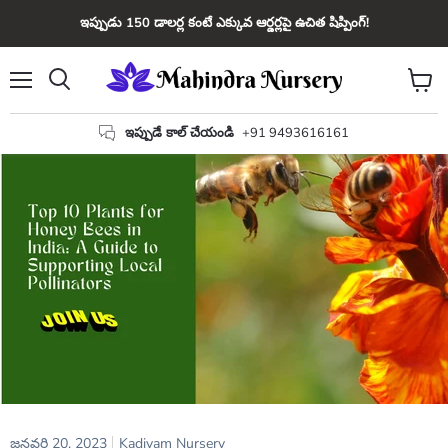
ఇప్పుడు 150 డాలర్ల కంటే ఎక్కువ ఆర్డర్లపై ఉచిత షిప్పింగ్!
మెను
కార్ట్
వెతకండి
చూడండ
ఇప్పుడే కాల్ చేయండి
+91 9493616161
జనవరి 20, 2023
Kadiyam Nursery