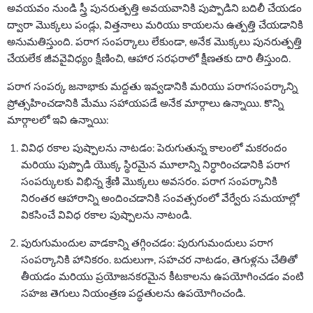
అవయవం నుండి స్త్రీ పునరుత్పత్తి అవయవానికి పుప్పొడిని బదిలీ చేయడం
ద్వారా మొక్కలు పండ్లు, విత్తనాలు మరియు కాయలను ఉత్పత్తి చేయడానికి
అనుమతిస్తుంది. పరాగ సంపర్కాలు లేకుండా, అనేక మొక్కలు పునరుత్పత్తి
చేయలేక జీవవైవిధ్యం క్షీణించి, ఆహార సరఫరాలో క్షీణతకు దారి తీస్తుంది.
పరాగ సంపర్క జనాభాకు మద్దతు ఇవ్వడానికి మరియు పరాగసంపర్కాన్ని
ప్రోత్సహించడానికి మేము సహాయపడే అనేక మార్గాలు ఉన్నాయి. కొన్ని
మార్గాలలో ఇవి ఉన్నాయి:
వివిధ రకాల పుష్పాలను నాటడం: పెరుగుతున్న కాలంలో మకరందం
మరియు పుప్పొడి యొక్క స్థిరమైన మూలాన్ని నిర్ధారించడానికి పరాగ
సంపర్కులకు విభిన్న శ్రేణి మొక్కలు అవసరం. పరాగ సంపర్కానికి
నిరంతర ఆహారాన్ని అందించడానికి సంవత్సరంలో వేర్వేరు సమయాల్లో
వికసించే వివిధ రకాల పుష్పాలను నాటండి.
పురుగుమందుల వాడకాన్ని తగ్గించడం: పురుగుమందులు పరాగ
సంపర్కానికి హానికరం. బదులుగా, సహచర నాటడం, తెగుళ్లను చేతితో
తీయడం మరియు ప్రయోజనకరమైన కీటకాలను ఉపయోగించడం వంటి
సహజ తెగులు నియంత్రణ పద్ధతులను ఉపయోగించండి.