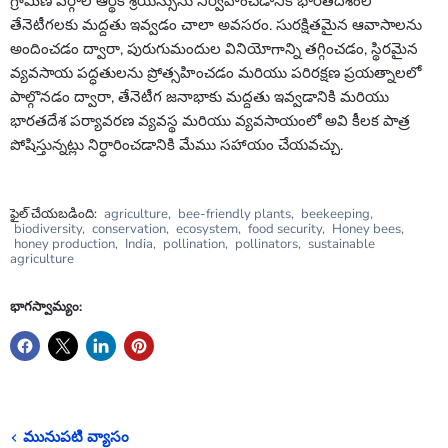
గ్రామీణ వర్గాల ఆర్థిక శ్రేయస్సును నిర్వహించడానికి భారతదేశంలో
తేనెటీగలకు మద్దతు ఇవ్వడం చాలా అవసరం. సురక్షితమైన ఆవాసాలను
అందించడం ద్వారా, పురుగుమందుల వినియోగాన్ని తగ్గించడం, స్థిరమైన
వ్యవసాయ పద్ధతులను ప్రోత్సహించడం మరియు పరిరక్షణ ప్రయత్నాలలో
పాల్గొనడం ద్వారా, తేనెటీగ జనాభాకు మద్దతు ఇవ్వడానికి మరియు
భారతదేశ పర్యావరణ వ్యవస్థ మరియు వ్యవసాయంలో అవి కీలక పాత్ర
పోషిస్తున్నట్లు నిర్ధారించడానికి మేము సహాయం చేయవచ్చు.
ఫైల్ చేయబడింది:
agriculture
,
bee-friendly plants
,
beekeeping
,
biodiversity
,
conservation
,
ecosystem
,
food security
,
Honey bees
,
honey production
,
India
,
pollination
,
pollinators
,
sustainable
agriculture
భాగస్వామ్యం:
మునుపటి వ్యాసం