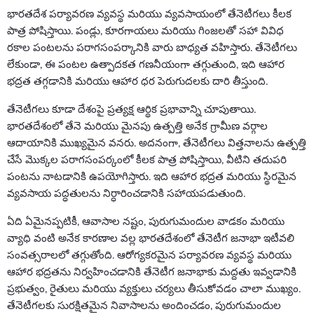
భారతదేశ పర్యావరణ వ్యవస్థ మరియు వ్యవసాయంలో తేనెటీగలు కీలక
పాత్ర పోషిస్తాయి. పండ్లు, కూరగాయలు మరియు గింజలతో సహా వివిధ
రకాల పంటలను పరాగసంపర్కానికి వారు బాధ్యత వహిస్తారు. తేనెటీగలు
లేకుండా, ఈ పంటల ఉత్పాదకత గణనీయంగా తగ్గుతుంది, ఇది ఆహార
భద్రత తగ్గడానికి మరియు ఆహార ధర పెరుగుదలకు దారి తీస్తుంది.
తేనెటీగలు కూడా దేశంపై ప్రత్యక్ష ఆర్థిక ప్రభావాన్ని చూపుతాయి.
భారతదేశంలో తేనె మరియు మైనపు ఉత్పత్తి అనేక గ్రామీణ వర్గాల
ఆదాయానికి ముఖ్యమైన వనరు. అదనంగా, తేనెటీగలు విత్తనాలను ఉత్పత్తి
చేసే మొక్కల పరాగసంపర్కంలో కీలక పాత్ర పోషిస్తాయి, వీటిని తదుపరి
పంటను నాటడానికి ఉపయోగిస్తారు. ఇది ఆహార భద్రత మరియు స్థిరమైన
వ్యవసాయ పద్ధతులను నిర్ధారించడానికి సహాయపడుతుంది.
ఏది ఏమైనప్పటికీ, ఆవాసాల నష్టం, పురుగుమందుల వాడకం మరియు
వ్యాధి వంటి అనేక కారణాల వల్ల భారతదేశంలో తేనెటీగ జనాభా ఇటీవలి
సంవత్సరాలలో తగ్గుతోంది. ఆరోగ్యకరమైన పర్యావరణ వ్యవస్థ మరియు
ఆహార భద్రతను నిర్వహించడానికి తేనెటీగ జనాభాకు మద్దతు ఇవ్వడానికి
ప్రభుత్వం, రైతులు మరియు వ్యక్తులు చర్యలు తీసుకోవడం చాలా ముఖ్యం.
తేనెటీగలకు సురక్షితమైన నివాసాలను అందించడం, పురుగుమందుల