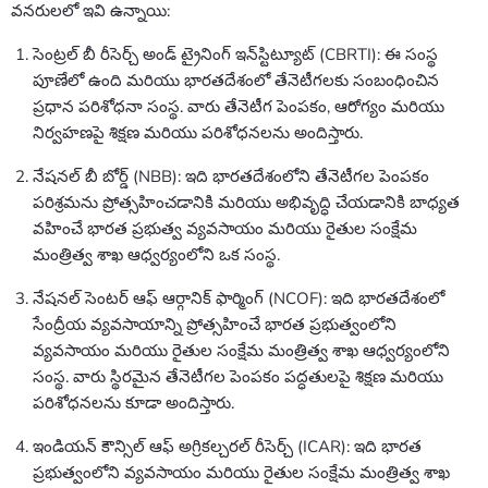
వనరులలో ఇవి ఉన్నాయి:
సెంట్రల్ బీ రీసెర్చ్ అండ్ ట్రైనింగ్ ఇన్‌స్టిట్యూట్ (CBRTI): ఈ సంస్థ
పూణేలో ఉంది మరియు భారతదేశంలో తేనెటీగలకు సంబంధించిన
ప్రధాన పరిశోధనా సంస్థ. వారు తేనెటీగ పెంపకం, ఆరోగ్యం మరియు
నిర్వహణపై శిక్షణ మరియు పరిశోధనలను అందిస్తారు.
నేషనల్ బీ బోర్డ్ (NBB): ఇది భారతదేశంలోని తేనెటీగల పెంపకం
పరిశ్రమను ప్రోత్సహించడానికి మరియు అభివృద్ధి చేయడానికి బాధ్యత
వహించే భారత ప్రభుత్వ వ్యవసాయం మరియు రైతుల సంక్షేమ
మంత్రిత్వ శాఖ ఆధ్వర్యంలోని ఒక సంస్థ.
నేషనల్ సెంటర్ ఆఫ్ ఆర్గానిక్ ఫార్మింగ్ (NCOF): ఇది భారతదేశంలో
సేంద్రీయ వ్యవసాయాన్ని ప్రోత్సహించే భారత ప్రభుత్వంలోని
వ్యవసాయం మరియు రైతుల సంక్షేమ మంత్రిత్వ శాఖ ఆధ్వర్యంలోని
సంస్థ. వారు స్థిరమైన తేనెటీగల పెంపకం పద్ధతులపై శిక్షణ మరియు
పరిశోధనలను కూడా అందిస్తారు.
ఇండియన్ కౌన్సిల్ ఆఫ్ అగ్రికల్చరల్ రీసెర్చ్ (ICAR): ఇది భారత
ప్రభుత్వంలోని వ్యవసాయం మరియు రైతుల సంక్షేమ మంత్రిత్వ శాఖ