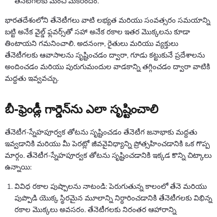
తేనెటీగలకు మంచి మకరందం.
భారతదేశంలోని తేనెటీగలు వాటి లభ్యత మరియు సంవత్సరం సమయాన్ని
బట్టి అనేక వైల్డ్ ఫ్లవర్స్‌తో సహా అనేక రకాల ఇతర మొక్కలను కూడా
తింటాయని గమనించాలి. అదనంగా, రైతులు మరియు వ్యక్తులు
తేనెటీగలకు ఆవాసాలను సృష్టించడం ద్వారా, గూడు కట్టుకునే ప్రదేశాలను
అందించడం మరియు పురుగుమందుల వాడకాన్ని తగ్గించడం ద్వారా వాటికి
మద్దతు ఇవ్వవచ్చు.
బీ-ఫ్రెండ్లీ గార్డెన్‌ను ఎలా సృష్టించాలి
తేనెటీగ-స్నేహపూర్వక తోటను సృష్టించడం తేనెటీగ జనాభాకు మద్దతు
ఇవ్వడానికి మరియు మీ పెరట్లో జీవవైవిధ్యాన్ని ప్రోత్సహించడానికి ఒక గొప్ప
మార్గం. తేనెటీగ-స్నేహపూర్వక తోటను సృష్టించడానికి ఇక్కడ కొన్ని చిట్కాలు
ఉన్నాయి:
వివిధ రకాల పుష్పాలను నాటండి: పెరుగుతున్న కాలంలో తేనె మరియు
పుప్పొడి యొక్క స్థిరమైన మూలాన్ని నిర్ధారించడానికి తేనెటీగలకు విభిన్న
రకాల మొక్కలు అవసరం. తేనెటీగలకు నిరంతర ఆహారాన్ని