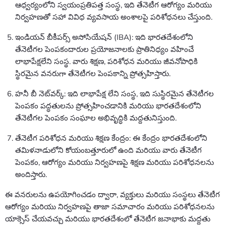
ఆధ్వర్యంలోని స్వయంప్రతిపత్త సంస్థ, ఇది తేనెటీగ ఆరోగ్యం మరియు
నిర్వహణతో సహా వివిధ వ్యవసాయ అంశాలపై పరిశోధనలు చేస్తుంది.
ఇండియన్ బీకీపర్స్ అసోసియేషన్ (IBA): ఇది భారతదేశంలోని
తేనెటీగల పెంపకందారుల ప్రయోజనాలకు ప్రాతినిధ్యం వహించే
లాభాపేక్షలేని సంస్థ. వారు శిక్షణ, పరిశోధన మరియు జీవనోపాధికి
స్థిరమైన వనరుగా తేనెటీగల పెంపకాన్ని ప్రోత్సహిస్తారు.
హనీ బీ నెట్‌వర్క్: ఇది లాభాపేక్ష లేని సంస్థ, ఇది సుస్థిరమైన తేనెటీగల
పెంపకం పద్ధతులను ప్రోత్సహించడానికి మరియు భారతదేశంలోని
తేనెటీగల పెంపకం సంఘాల అభివృద్ధికి మద్దతునిస్తుంది.
తేనెటీగ పరిశోధన మరియు శిక్షణ కేంద్రం: ఈ కేంద్రం భారతదేశంలోని
తమిళనాడులోని కోయంబత్తూరులో ఉంది మరియు వారు తేనెటీగ
పెంపకం, ఆరోగ్యం మరియు నిర్వహణపై శిక్షణ మరియు పరిశోధనలను
అందిస్తారు.
ఈ వనరులను ఉపయోగించడం ద్వారా, వ్యక్తులు మరియు సంస్థలు తేనెటీగ
ఆరోగ్యం మరియు నిర్వహణపై తాజా సమాచారం మరియు పరిశోధనలను
యాక్సెస్ చేయవచ్చు మరియు భారతదేశంలో తేనెటీగ జనాభాకు మద్దతు