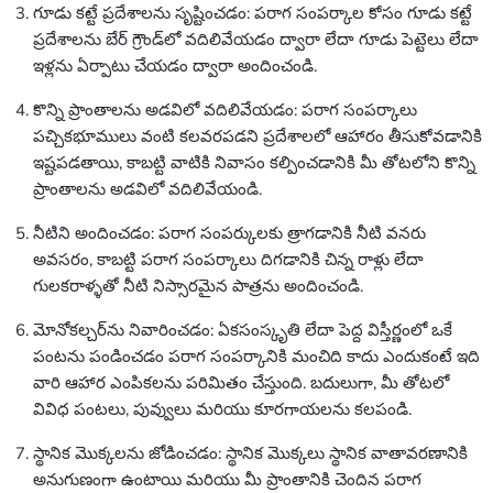
గూడు కట్టే ప్రదేశాలను సృష్టించడం: పరాగ సంపర్కాల కోసం గూడు కట్టే
ప్రదేశాలను బేర్ గ్రౌండ్‌లో వదిలివేయడం ద్వారా లేదా గూడు పెట్టెలు లేదా
ఇళ్లను ఏర్పాటు చేయడం ద్వారా అందించండి.
కొన్ని ప్రాంతాలను అడవిలో వదిలివేయడం: పరాగ సంపర్కాలు
పచ్చికభూములు వంటి కలవరపడని ప్రదేశాలలో ఆహారం తీసుకోవడానికి
ఇష్టపడతాయి, కాబట్టి వాటికి నివాసం కల్పించడానికి మీ తోటలోని కొన్ని
ప్రాంతాలను అడవిలో వదిలివేయండి.
నీటిని అందించడం: పరాగ సంపర్కులకు త్రాగడానికి నీటి వనరు
అవసరం, కాబట్టి పరాగ సంపర్కాలు దిగడానికి చిన్న రాళ్లు లేదా
గులకరాళ్ళతో నీటి నిస్సారమైన పాత్రను అందించండి.
మోనోకల్చర్‌ను నివారించడం: ఏకసంస్కృతి లేదా పెద్ద విస్తీర్ణంలో ఒకే
పంటను పండించడం పరాగ సంపర్కానికి మంచిది కాదు ఎందుకంటే ఇది
వారి ఆహార ఎంపికలను పరిమితం చేస్తుంది. బదులుగా, మీ తోటలో
వివిధ పంటలు, పువ్వులు మరియు కూరగాయలను కలపండి.
స్థానిక మొక్కలను జోడించడం: స్థానిక మొక్కలు స్థానిక వాతావరణానికి
అనుగుణంగా ఉంటాయి మరియు మీ ప్రాంతానికి చెందిన పరాగ