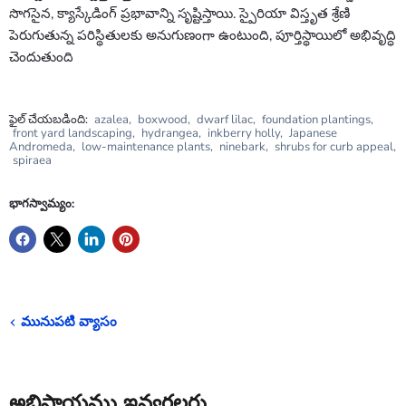
సొగసైన, క్యాస్కేడింగ్ ప్రభావాన్ని సృష్టిస్తాయి. స్పైరియా విస్తృత శ్రేణి
పెరుగుతున్న పరిస్థితులకు అనుగుణంగా ఉంటుంది, పూర్తిస్థాయిలో అభివృద్ధి
చెందుతుంది
ఫైల్ చేయబడింది:
azalea
,
boxwood
,
dwarf lilac
,
foundation plantings
,
front yard landscaping
,
hydrangea
,
inkberry holly
,
Japanese
Andromeda
,
low-maintenance plants
,
ninebark
,
shrubs for curb appeal
,
spiraea
భాగస్వామ్యం:
మునుపటి వ్యాసం
అభిప్రాయము ఇవ్వగలరు