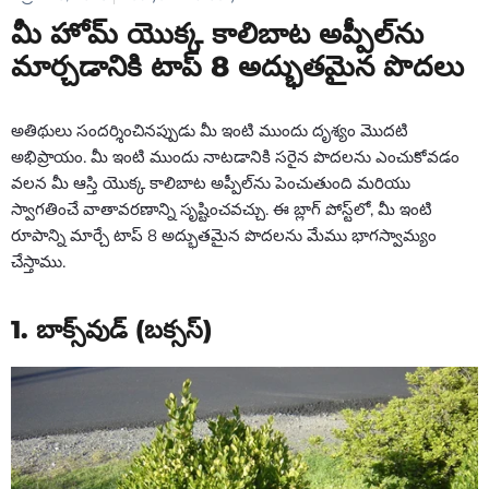
మీ హోమ్ యొక్క కాలిబాట అప్పీల్‌ను
మార్చడానికి టాప్ 8 అద్భుతమైన పొదలు
అతిథులు సందర్శించినప్పుడు మీ ఇంటి ముందు దృశ్యం మొదటి
అభిప్రాయం. మీ ఇంటి ముందు నాటడానికి సరైన పొదలను ఎంచుకోవడం
వలన మీ ఆస్తి యొక్క కాలిబాట అప్పీల్‌ను పెంచుతుంది మరియు
స్వాగతించే వాతావరణాన్ని సృష్టించవచ్చు. ఈ బ్లాగ్ పోస్ట్‌లో, మీ ఇంటి
రూపాన్ని మార్చే టాప్ 8 అద్భుతమైన పొదలను మేము భాగస్వామ్యం
చేస్తాము.
1. బాక్స్‌వుడ్ (బక్సస్)