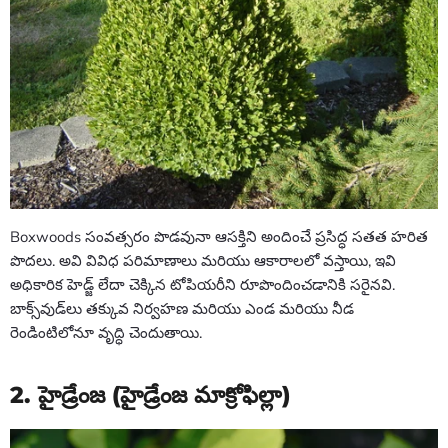
Boxwoods సంవత్సరం పొడవునా ఆసక్తిని అందించే ప్రసిద్ధ సతత హరిత
పొదలు. అవి వివిధ పరిమాణాలు మరియు ఆకారాలలో వస్తాయి, ఇవి
అధికారిక హెడ్జ్ లేదా చెక్కిన టోపియరీని రూపొందించడానికి సరైనవి.
బాక్స్‌వుడ్‌లు తక్కువ నిర్వహణ మరియు ఎండ మరియు నీడ
రెండింటిలోనూ వృద్ధి చెందుతాయి.
2. హైడ్రేంజ (హైడ్రేంజ మాక్రోఫిల్లా)