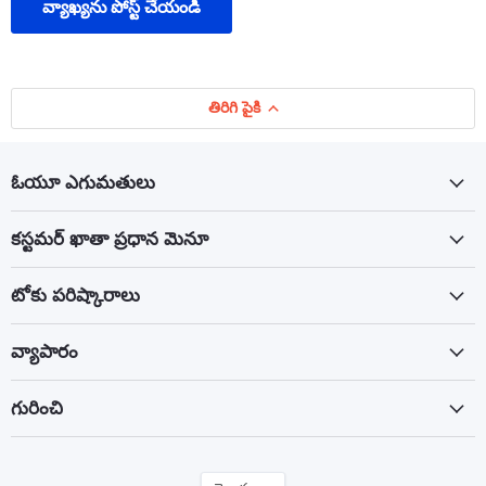
వ్యాఖ్యను పోస్ట్ చేయండి
తిరిగి పైకి
ఓయూ ఎగుమతులు
కస్టమర్ ఖాతా ప్రధాన మెనూ
టోకు పరిష్కారాలు
వ్యాపారం
గురించి