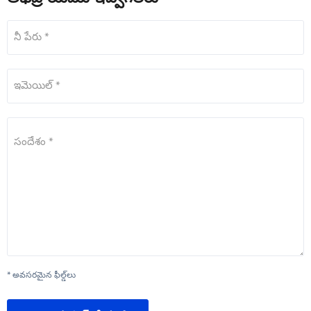
నీ పేరు *
ఇమెయిల్ *
సందేశం *
* అవసరమైన ఫీల్డ్‌లు