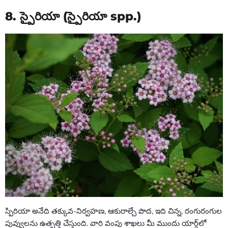
8. స్పైరియా (స్పైరియా spp.)
స్పిరియా అనేది తక్కువ-నిర్వహణ, ఆకురాల్చే పొద, ఇది చిన్న, రంగురంగుల
పువ్వులను ఉత్పత్తి చేస్తుంది. వారి వంపు శాఖలు మీ ముందు యార్డ్‌లో