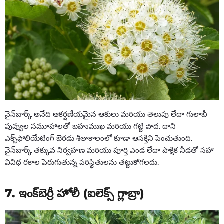
నైన్‌బార్క్ అనేది ఆకర్షణీయమైన ఆకులు మరియు తెలుపు లేదా గులాబీ
పువ్వుల సమూహాలతో బహుముఖ మరియు గట్టి పొద. దాని
ఎక్స్‌ఫోలియేటింగ్ బెరడు శీతాకాలంలో కూడా ఆసక్తిని పెంచుతుంది.
నైన్‌బార్క్ తక్కువ నిర్వహణ మరియు పూర్తి ఎండ లేదా పాక్షిక నీడతో సహా
వివిధ రకాల పెరుగుతున్న పరిస్థితులను తట్టుకోగలదు.
7. ఇంక్‌బెర్రీ హోలీ (ఐలెక్స్ గ్లాబ్రా)