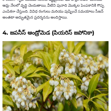
ఆమ్ల నేలలో వృద్ధి చెందుతాయి, వీటిని పునాది మొక్కల పెంపకానికి గొప్ప
ఎంపికగా చేస్తుంది. వివిధ రంగులు మరియు పుష్పించే సమయాలు సీజన్
అంతటా అద్భుతమైన ప్రదర్శనను అందిస్తాయి.
4. జపనీస్ ఆండ్రోమెడ (పియరిస్ జపోనికా)