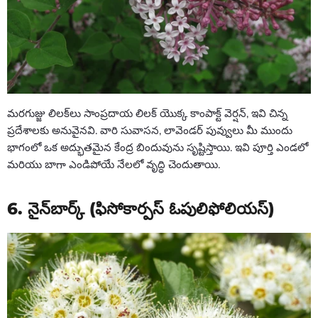
మరగుజ్జు లిలక్‌లు సాంప్రదాయ లిలక్ యొక్క కాంపాక్ట్ వెర్షన్, ఇవి చిన్న
ప్రదేశాలకు అనువైనవి. వారి సువాసన, లావెండర్ పువ్వులు మీ ముందు
భాగంలో ఒక అద్భుతమైన కేంద్ర బిందువును సృష్టిస్తాయి. ఇవి పూర్తి ఎండలో
మరియు బాగా ఎండిపోయే నేలలో వృద్ధి చెందుతాయి.
6. నైన్‌బార్క్ (ఫిసోకార్పస్ ఓపులిఫోలియస్)