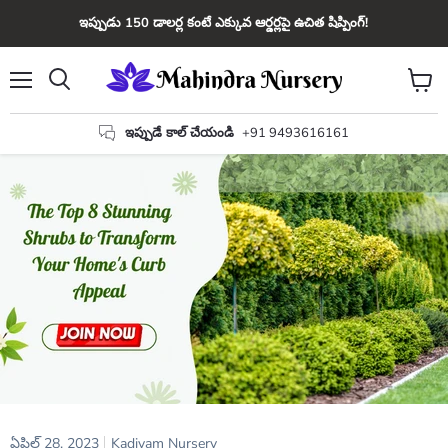
ఇప్పుడు 150 డాలర్ల కంటే ఎక్కువ ఆర్డర్లపై ఉచిత షిప్పింగ్!
మెను
కార్ట్
వెతకండి
చూడండ
ఇప్పుడే కాల్ చేయండి
+91 9493616161
ఏప్రిల్ 28, 2023
Kadiyam Nursery