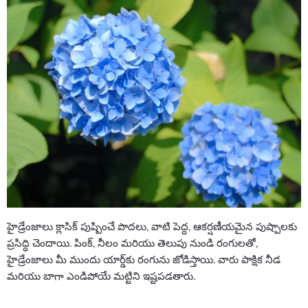
హైడ్రేంజాలు క్లాసిక్ పుష్పించే పొదలు, వాటి పెద్ద, ఆకర్షణీయమైన పుష్పాలకు
ప్రసిద్ధి చెందాయి. పింక్, నీలం మరియు తెలుపు నుండి రంగులతో,
హైడ్రేంజాలు మీ ముందు యార్డ్‌కు రంగును జోడిస్తాయి. వారు పాక్షిక నీడ
మరియు బాగా ఎండిపోయే మట్టిని ఇష్టపడతారు.