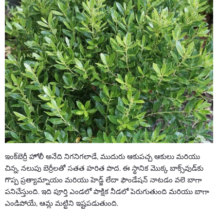
ఇంక్‌బెర్రీ హోలీ అనేది నిగనిగలాడే, ముదురు ఆకుపచ్చ ఆకులు మరియు
చిన్న, నలుపు బెర్రీలతో సతత హరిత పొద. ఈ స్థానిక మొక్క బాక్స్‌వుడ్‌కు
గొప్ప ప్రత్యామ్నాయం మరియు హెడ్జ్ లేదా ఫౌండేషన్ నాటడం వలె బాగా
పనిచేస్తుంది. ఇది పూర్తి ఎండలో పాక్షిక నీడలో పెరుగుతుంది మరియు బాగా
ఎండిపోయే, ఆమ్ల మట్టిని ఇష్టపడుతుంది.