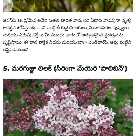
జపనీస్ ఆండ్రోమెడ అనేది సతత హరిత పొద, ఇది ఏడాది పొడవునా దృశ్య
ఆసక్తిని జోడిస్తుంది. దాని ఆకర్షణీయమైన ఆకులు, సువాసనగల పువ్వులు
మరియు ఎరుపు బెర్రీలు మీ ముందు భాగంలో అద్భుతమైన ప్రదర్శనను
సృష్టిస్తాయి. ఈ పొద పాక్షిక నీడను మరియు బాగా ఎండిపోయే, ఆమ్ల మట్టిని
ఇష్టపడుతుంది.
5. మరగుజ్జు లిలక్ (సిరింగా మేయెరి 'పాలిబిన్')