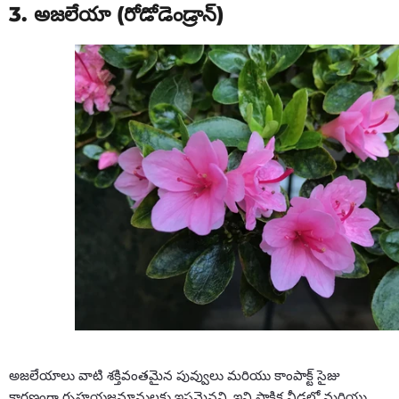
3. అజలేయా (రోడోడెండ్రాన్)
అజలేయాలు వాటి శక్తివంతమైన పువ్వులు మరియు కాంపాక్ట్ సైజు
కారణంగా గృహయజమానులకు ఇష్టమైనవి. ఇవి పాక్షిక నీడలో మరియు