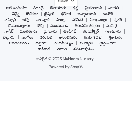
భాష
తెలుగు
ఆల్ ఇండియా
ముంబై
బెంగళూరు
ఢిల్లీ
హైదరాబాద్
సూరత్
చెన్నై
కోల్‌కతా
జైపూర్
భోపాల్
అహ్మదాబాద్
ఇండోర్
కాన్పూర్
లక్నో
నాగపూర్
పాట్నా
వడోదర
విశాఖపట్నం
పూణే
కోయంబత్తూరు
కొచ్చి
విజయవాడ
తిరువనంతపురం
మధురై
నాసిక్
మంగళూరు
మైసూరు
చండీగఢ్
భువనేశ్వర్
గుంటూరు
నెల్లూరు
ఒంగోలు
తిరుపతి
అనంతపురం
కడప (కడప)
శ్రీకాకుళం
విజయనగరం
చిత్తూరు
మచిలీపట్నం
నంద్యాల
ప్రొద్దుటూరు
కాకినాడ
తెనాలి
నరసరావుపేట
కాపీరైట్ © 2026 Mahindra Nursery .
Powered by Shopify