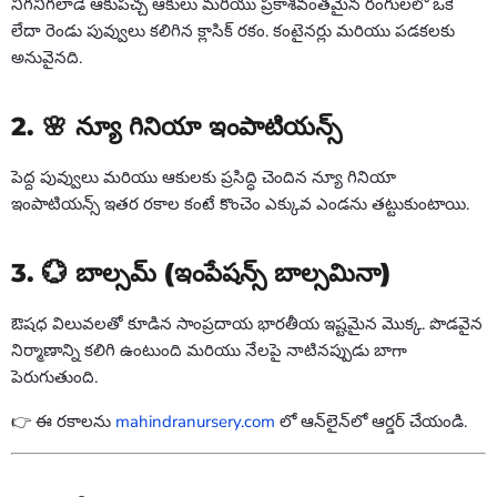
నిగనిగలాడే ఆకుపచ్చ ఆకులు మరియు ప్రకాశవంతమైన రంగులలో ఒకే
లేదా రెండు పువ్వులు కలిగిన క్లాసిక్ రకం. కంటైనర్లు మరియు పడకలకు
అనువైనది.
2. 🌸
న్యూ గినియా ఇంపాటియన్స్
పెద్ద పువ్వులు మరియు ఆకులకు ప్రసిద్ధి చెందిన న్యూ గినియా
ఇంపాటియన్స్ ఇతర రకాల కంటే కొంచెం ఎక్కువ ఎండను తట్టుకుంటాయి.
3. 💮
బాల్సమ్ (ఇంపేషన్స్ బాల్సమినా)
ఔషధ విలువలతో కూడిన సాంప్రదాయ భారతీయ ఇష్టమైన మొక్క. పొడవైన
నిర్మాణాన్ని కలిగి ఉంటుంది మరియు నేలపై నాటినప్పుడు బాగా
పెరుగుతుంది.
👉 ఈ రకాలను
mahindranursery.com
లో ఆన్‌లైన్‌లో ఆర్డర్ చేయండి.