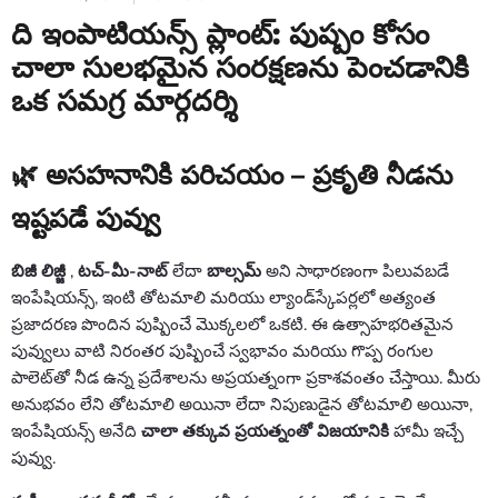
ది ఇంపాటియన్స్ ప్లాంట్: పుష్పం కోసం
చాలా సులభమైన సంరక్షణను పెంచడానికి
ఒక సమగ్ర మార్గదర్శి
🌿 అసహనానికి పరిచయం – ప్రకృతి నీడను
ఇష్టపడే పువ్వు
బిజీ లిజ్జీ
,
టచ్-మీ-నాట్
లేదా
బాల్సమ్
అని సాధారణంగా పిలువబడే
ఇంపేషియన్స్, ఇంటి తోటమాలి మరియు ల్యాండ్‌స్కేపర్లలో అత్యంత
ప్రజాదరణ పొందిన పుష్పించే మొక్కలలో ఒకటి. ఈ ఉత్సాహభరితమైన
పువ్వులు వాటి నిరంతర పుష్పించే స్వభావం మరియు గొప్ప రంగుల
పాలెట్‌తో నీడ ఉన్న ప్రదేశాలను అప్రయత్నంగా ప్రకాశవంతం చేస్తాయి. మీరు
అనుభవం లేని తోటమాలి అయినా లేదా నిపుణుడైన తోటమాలి అయినా,
ఇంపేషియన్స్ అనేది
చాలా తక్కువ ప్రయత్నంతో విజయానికి
హామీ ఇచ్చే
పువ్వు.