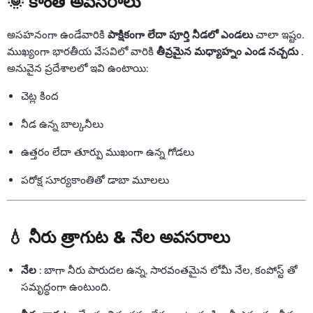
🌞 కాంతి అవసరాలు
అసహనంగా ఉండేవారికి
పాక్షికంగా లేదా పూర్తి నీడలో ఎండలు
చాలా ఇష్టం.
ముఖ్యంగా భారతీయ వేసవిలో వారికి
తీవ్రమైన మధ్యాహ్నం ఎండ నచ్చదు
.
అనువైన ప్రదేశాలలో ఇవి ఉంటాయి:
చెట్ల కింద
నీడ ఉన్న బాల్కనీలు
ఉత్తరం లేదా తూర్పు ముఖంగా ఉన్న గోడలు
పరోక్ష సూర్యకాంతితో డాబా మూలలు
💧 నీరు త్రాగుట & నేల అవసరాలు
నేల
: బాగా నీరు పారుదల ఉన్న, సారవంతమైన లోమీ నేల, కంపోస్ట్ తో
సమృద్ధంగా ఉంటుంది.