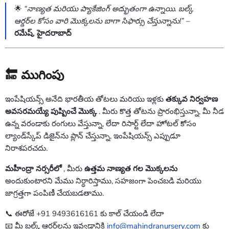
🌟
“నాణ్యత మరియు ప్యాకేజింగ్ అద్భుతంగా ఉన్నాయి. బల్క్
ఆర్డర్‌ల కోసం వారి మొక్కలను బాగా సిఫార్సు చేస్తున్నాను!”
–
రమేష్, హైదరాబాద్
🔚 ముగింపు
ఇంపేషియన్స్ అనేది భారతీయ తోటలు మరియు ఇళ్లకు
తక్కువ నిర్వహణ
అవసరమయ్యే పుష్పించే మొక్క
. మీరు కొత్త తోటను ప్రారంభిస్తున్నా, మీ నీడ
ఉన్న వరండాకు రంగులు వేస్తున్నా, లేదా రిసార్ట్ లేదా హోటల్ కోసం
ల్యాండ్‌స్కేప్ డిజైన్‌ను ప్లాన్ చేస్తున్నా, ఇంపేషియన్స్ ఎప్పుడూ
నిరాశపరచదు.
మహీంద్రా నర్సరీలో
, మీరు
ఉత్తమ నాణ్యత గల మొక్కలను
అందుకుంటారని మేము నిర్ధారిస్తాము, సహజంగా పెంచబడి మరియు
జాగ్రత్తగా పంపిణీ చేయబడతాము.
📞 ఈరోజే +91 9493616161 కు కాల్ చేయండి లేదా
📧 మీ బల్క్ ఆర్డర్‌లను ఇవ్వడానికి
info@mahindranursery.com
కు