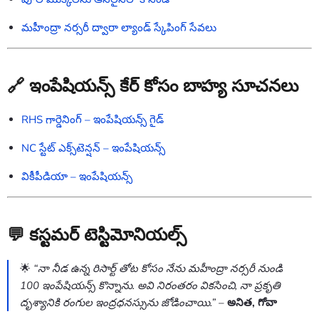
మహీంద్రా నర్సరీ ద్వారా ల్యాండ్ స్కేపింగ్ సేవలు
🔗 ఇంపేషియన్స్ కేర్ కోసం బాహ్య సూచనలు
RHS గార్డెనింగ్ – ఇంపేషియన్స్ గైడ్
NC స్టేట్ ఎక్స్‌టెన్షన్ – ఇంపేషియన్స్
వికీపీడియా – ఇంపేషియన్స్
💬 కస్టమర్ టెస్టిమోనియల్స్
🌟
“నా నీడ ఉన్న రిసార్ట్ తోట కోసం నేను మహీంద్రా నర్సరీ నుండి
100 ఇంపేషియన్స్ కొన్నాను. అవి నిరంతరం వికసించి, నా ప్రకృతి
దృశ్యానికి రంగుల ఇంద్రధనస్సును జోడించాయి.”
–
అనిత, గోవా