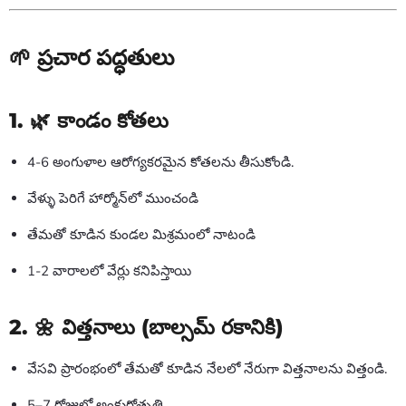
🌱 ప్రచార పద్ధతులు
1. 🌿 కాండం కోతలు
4-6 అంగుళాల ఆరోగ్యకరమైన కోతలను తీసుకోండి.
వేళ్ళు పెరిగే హార్మోన్‌లో ముంచండి
తేమతో కూడిన కుండల మిశ్రమంలో నాటండి
1-2 వారాలలో వేర్లు కనిపిస్తాయి
2. 🌼 విత్తనాలు (బాల్సమ్ రకానికి)
వేసవి ప్రారంభంలో తేమతో కూడిన నేలలో నేరుగా విత్తనాలను విత్తండి.
5–7 రోజుల్లో అంకురోత్పత్తి