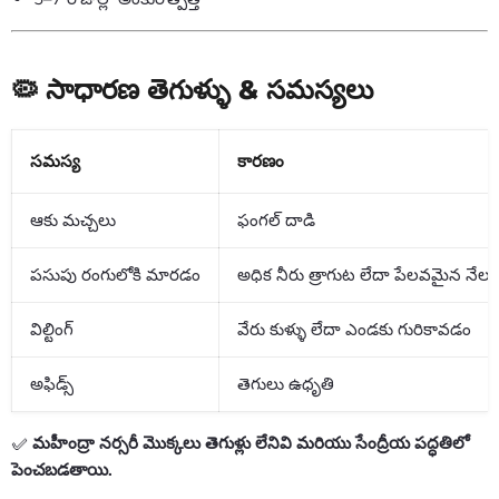
🦠 సాధారణ తెగుళ్ళు & సమస్యలు
సమస్య
కారణం
ఆకు మచ్చలు
ఫంగల్ దాడి
పసుపు రంగులోకి మారడం
అధిక నీరు త్రాగుట లేదా పేలవమైన నేల
విల్టింగ్
వేరు కుళ్ళు లేదా ఎండకు గురికావడం
అఫిడ్స్
తెగులు ఉధృతి
✅
మహీంద్రా నర్సరీ మొక్కలు తెగుళ్లు లేనివి మరియు సేంద్రీయ పద్ధతిలో
పెంచబడతాయి.