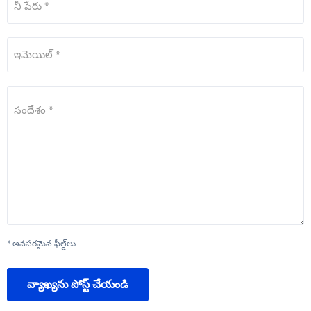
నీ పేరు *
ఇమెయిల్ *
సందేశం *
* అవసరమైన ఫీల్డ్‌లు
వ్యాఖ్యను పోస్ట్ చేయండి