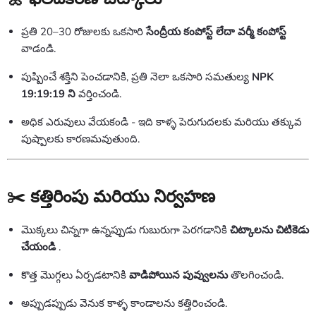
ప్రతి 20–30 రోజులకు ఒకసారి
సేంద్రీయ కంపోస్ట్ లేదా వర్మీ కంపోస్ట్
వాడండి.
పుష్పించే శక్తిని పెంచడానికి, ప్రతి నెలా ఒకసారి సమతుల్య
NPK
19:19:19 ని
వర్తించండి.
అధిక ఎరువులు వేయకండి - ఇది కాళ్ళ పెరుగుదలకు మరియు తక్కువ
పుష్పాలకు కారణమవుతుంది.
✂️ కత్తిరింపు మరియు నిర్వహణ
మొక్కలు చిన్నగా ఉన్నప్పుడు గుబురుగా పెరగడానికి
చిట్కాలను చిటికెడు
చేయండి
.
కొత్త మొగ్గలు ఏర్పడటానికి
వాడిపోయిన పువ్వులను
తొలగించండి.
అప్పుడప్పుడు వెనుక కాళ్ళ కాండాలను కత్తిరించండి.