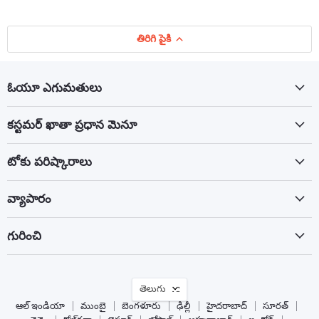
తిరిగి పైకి
ఓయూ ఎగుమతులు
కస్టమర్ ఖాతా ప్రధాన మెనూ
టోకు పరిష్కారాలు
వ్యాపారం
గురించి
భాష
తెలుగు
ఆల్ ఇండియా
ముంబై
బెంగళూరు
ఢిల్లీ
హైదరాబాద్
సూరత్