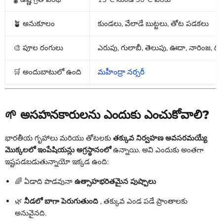
🪴 అనుకూలం
కుండలు, వేలాడే బుట్టలు, తోట పడకలు
🎨 పూల రంగులు
ఎరుపు, గులాబీ, తెలుపు, ఊదా, నారింజ, ద్
🛒 అందుబాటులో ఉంది
మహీంద్రా నర్సరీ
🌱 అసహనకారులను ఎందుకు ఎంచుకోవాలి?
భారతీయ గృహాలు మరియు తోటలకు
తక్కువ నిర్వహణ అవసరమయ్యే
మొక్కలలో ఇంపేషియన్లు అగ్రస్థానంలో
ఉన్నాయి. అవి ఎందుకు అంతగా
ఇష్టపడబడుతున్నాయో ఇక్కడ ఉంది:
🌈 ఏడాది పొడవునా
ఉత్సాహభరితమైన పుష్పాలు
🌿
నీడలో బాగా పెరుగుతుంది
, తక్కువ ఎండ పడే ప్రాంతాలకు
అనువైనది.