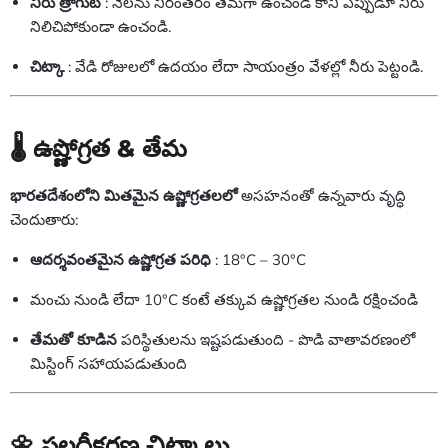
నీరు త్రాగుట
: నేలను నిరంతరం తేమగా ఉంచండి కానీ ఎప్పుడూ నీరు
నిలిచిపోకుండా ఉంచండి.
చిట్కా
: వేడి రోజులలో ఉదయం లేదా సాయంత్రం వేళల్లో నీరు పెట్టండి.
🌡️ ఉష్ణోగ్రత & తేమ
భారతదేశంలోని మితమైన ఉష్ణోగ్రతలలో
అసహనంతో ఉన్నవారు వృద్ధి
చెందుతారు:
ఆదర్శవంతమైన ఉష్ణోగ్రత పరిధి
: 18°C ​​– 30°C
మంచు నుండి లేదా 10°C కంటే తక్కువ ఉష్ణోగ్రతల నుండి రక్షించండి
తేమతో కూడిన
పరిస్థితులను ఇష్టపడుతుంది - పొడి వాతావరణంలో
మిస్టింగ్ సహాయపడుతుంది
🌼 ఫలదీకరణ చిట్కాలు