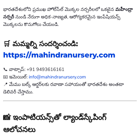
భారతదేశంలోని ప్రముఖ హోల్‌సేల్ మొక్కల నర్సరీలలో ఒకటైన
మహీంద్రా
నర్సరీ
నుండి నేరుగా అధిక-నాణ్యత, ఆరోగ్యకరమైన ఇంపేషియన్స్
మొక్కలను కొనుగోలు చేయండి.
🛒 మమ్మల్ని సందర్శించండి:
https://mahindranursery.com
📞 వాట్సాప్: +91 9493616161
📧 ఇమెయిల్:
info@mahindranursery.com
📍 మేము బల్క్ ఆర్డర్‌లకు రవాణా సహాయంతో భారతదేశం అంతటా
డెలివరీ చేస్తాము.
📸 ఇంపాటియన్స్‌తో ల్యాండ్‌స్కేపింగ్
ఆలోచనలు