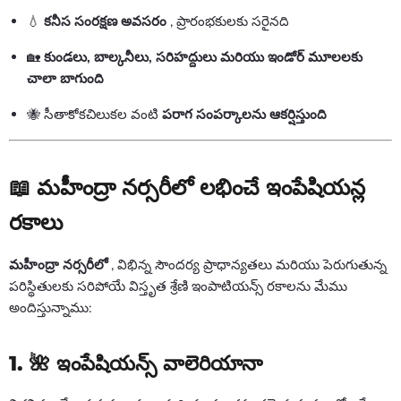
💧
కనీస సంరక్షణ అవసరం
, ప్రారంభకులకు సరైనది
🏡
కుండలు, బాల్కనీలు, సరిహద్దులు మరియు ఇండోర్ మూలలకు
చాలా బాగుంది
🐝 సీతాకోకచిలుకల వంటి
పరాగ సంపర్కాలను ఆకర్షిస్తుంది
📖 మహీంద్రా నర్సరీలో లభించే ఇంపేషియన్ల
రకాలు
మహీంద్రా నర్సరీలో
, విభిన్న సౌందర్య ప్రాధాన్యతలు మరియు పెరుగుతున్న
పరిస్థితులకు సరిపోయే విస్తృత శ్రేణి ఇంపాటియన్స్ రకాలను మేము
అందిస్తున్నాము:
1. 🌺
ఇంపేషియన్స్ వాలెరియానా