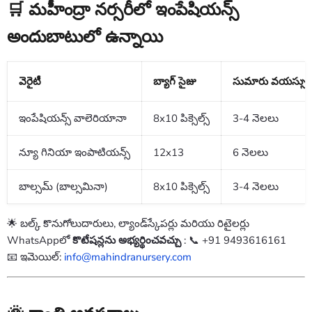
🛒 మహీంద్రా నర్సరీలో ఇంపేషియన్స్
అందుబాటులో ఉన్నాయి
వెరైటీ
బ్యాగ్ సైజు
సుమారు వయస్సు
ఇంపేషియన్స్ వాలెరియానా
8x10 పిక్సెల్స్
3-4 నెలలు
న్యూ గినియా ఇంపాటియన్స్
12x13
6 నెలలు
బాల్సమ్ (బాల్సమినా)
8x10 పిక్సెల్స్
3-4 నెలలు
🌟 బల్క్ కొనుగోలుదారులు, ల్యాండ్‌స్కేపర్లు మరియు రిటైలర్లు
WhatsAppలో
కొటేషన్లను అభ్యర్థించవచ్చు
: 📞 +91 9493616161
📧 ఇమెయిల్:
info@mahindranursery.com