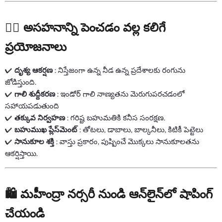
🧘‍♀️ అసహనాన్ని పెంచడం వల్ల కలిగే
ప్రయోజనాలు
✔
దృశ్య ఆకర్షణ
: నిస్తేజంగా ఉన్న నీడ ఉన్న ప్రదేశాలకు రంగును
జోడిస్తుంది.
✔
గాలి శుద్దీకరణ
: ఇండోర్ గాలి నాణ్యతను మెరుగుపరచడంలో
సహాయపడుతుంది
✔
తక్కువ నిర్వహణ
: గరిష్ట బహుమతికి కనీస సంరక్షణ.
✔
బహుముఖ ప్లేస్‌మెంట్
: తోటలు, డాబాలు, బాల్కనీలు, కిటికీ పెట్టెలు
✔
సానుకూల శక్తి
: వాస్తు ప్రకారం, పుష్పించే మొక్కలు సానుకూలతను
ఆకర్షిస్తాయి.
🛍️ మహీంద్రా నర్సరీ నుండి ఆన్‌లైన్‌లో షాపింగ్
చేయండి