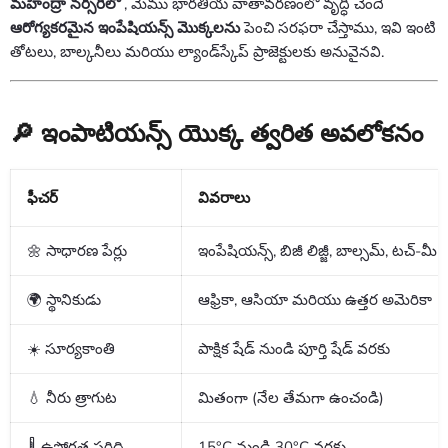
మహీంద్రా నర్సరీలో
, మేము భారతీయ వాతావరణంలో వృద్ధి చెందే
ఆరోగ్యకరమైన ఇంపేషియన్స్ మొక్కలను
పెంచి సరఫరా చేస్తాము, ఇవి ఇంటి
తోటలు, బాల్కనీలు మరియు ల్యాండ్‌స్కేప్ ప్రాజెక్టులకు అనువైనవి.
🔎 ఇంపాటియన్స్ యొక్క త్వరిత అవలోకనం
ఫీచర్
వివరాలు
🌼 సాధారణ పేర్లు
ఇంపేషియన్స్, బిజీ లిజ్జీ, బాల్సమ్, టచ్-మీ-
🌍 స్థానికుడు
ఆఫ్రికా, ఆసియా మరియు ఉత్తర అమెరికా
☀️ సూర్యకాంతి
పాక్షిక షేడ్ నుండి పూర్తి షేడ్ వరకు
💧 నీరు త్రాగుట
మితంగా (నేల తేమగా ఉంచండి)
🌡️ ఉష్ణోగ్రత పరిధి
15°C నుండి 30°C వరకు