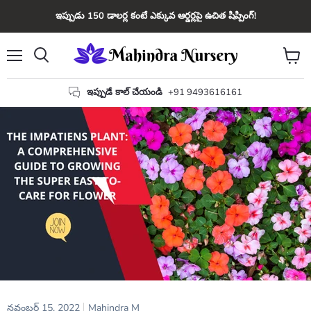
ఇప్పుడు 150 డాలర్ల కంటే ఎక్కువ ఆర్డర్లపై ఉచిత షిప్పింగ్!
మెను
కార్ట్
వెతకండి
చూడండ
ఇప్పుడే కాల్ చేయండి
+91 9493616161
నవంబర్ 15, 2022
Mahindra M