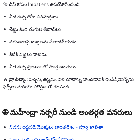
✨ దీని కోసం Impatiens ఉపయోగించండి:
నీడ ఉన్న తోట సరిహద్దులు
చెట్టు కింద రంగుల తివాచీలు
వరండాలపై బుట్టలను వేలాడదీయడం
కిటికీ పెట్టెలు నాటడం
నీడ ఉన్న ప్రాంతాలలో మార్గ అంచులు
🔥
ప్రో చిట్కా
: పచ్చని, ఉష్ణమండల రూపాన్ని పొందడానికి ఇంపేషియన్స్‌ను
ఫెర్న్‌లు మరియు హోస్టాలతో కలపండి.
🌐 మహీంద్రా నర్సరీ నుండి అంతర్గత వనరులు
నీడను ఇష్టపడే మొక్కలు భారతదేశం - పూర్తి జాబితా
పూల మొక్కలను ఆన్‌లైన్‌లో కొనండి