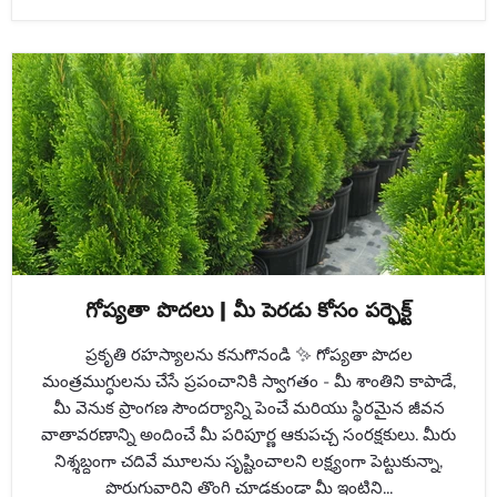
గోప్యతా పొదలు | మీ పెరడు కోసం పర్ఫెక్ట్
ప్రకృతి రహస్యాలను కనుగొనండి ✨ గోప్యతా పొదల
మంత్రముగ్ధులను చేసే ప్రపంచానికి స్వాగతం - మీ శాంతిని కాపాడే,
మీ వెనుక ప్రాంగణ సౌందర్యాన్ని పెంచే మరియు స్థిరమైన జీవన
వాతావరణాన్ని అందించే మీ పరిపూర్ణ ఆకుపచ్చ సంరక్షకులు. మీరు
నిశ్శబ్దంగా చదివే మూలను సృష్టించాలని లక్ష్యంగా పెట్టుకున్నా,
పొరుగువారిని తొంగి చూడకుండా మీ ఇంటిని...