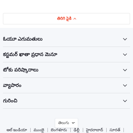
తిరిగి పైకి
ఓయూ ఎగుమతులు
కస్టమర్ ఖాతా ప్రధాన మెనూ
టోకు పరిష్కారాలు
వ్యాపారం
గురించి
భాష
తెలుగు
ఆల్ ఇండియా
ముంబై
బెంగళూరు
ఢిల్లీ
హైదరాబాద్
సూరత్