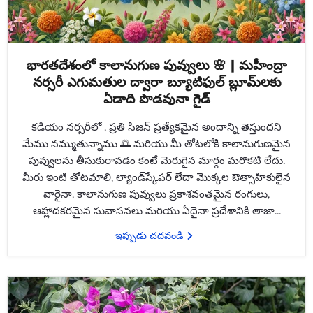
భారతదేశంలో కాలానుగుణ పువ్వులు 🌸 | మహీంద్రా
నర్సరీ ఎగుమతుల ద్వారా బ్యూటిఫుల్ బ్లూమ్‌లకు
ఏడాది పొడవునా గైడ్
కడియం నర్సరీలో , ప్రతి సీజన్ ప్రత్యేకమైన అందాన్ని తెస్తుందని
మేము నమ్ముతున్నాము 🌅 మరియు మీ తోటలోకి కాలానుగుణమైన
పువ్వులను తీసుకురావడం కంటే మెరుగైన మార్గం మరొకటి లేదు.
మీరు ఇంటి తోటమాలి, ల్యాండ్‌స్కేపర్ లేదా మొక్కల ఔత్సాహికులైన
వారైనా, కాలానుగుణ పువ్వులు ప్రకాశవంతమైన రంగులు,
ఆహ్లాదకరమైన సువాసనలు మరియు ఏదైనా ప్రదేశానికి తాజా...
ఇప్పుడు చదవండి