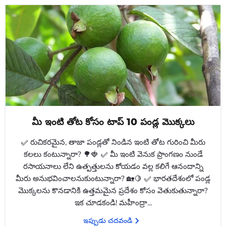
మీ ఇంటి తోట కోసం టాప్ 10 పండ్ల మొక్కలు
✅ రుచికరమైన, తాజా పండ్లతో నిండిన ఇంటి తోట గురించి మీరు
కలలు కంటున్నారా? 🌳🍓 ✅ మీ ఇంటి వెనుక ప్రాంగణం నుండే
రసాయనాలు లేని ఉత్పత్తులను కోయడం వల్ల కలిగే ఆనందాన్ని
మీరు అనుభవించాలనుకుంటున్నారా? 🏡🍋 ✅ భారతదేశంలో పండ్ల
మొక్కలను కొనడానికి ఉత్తమమైన ప్రదేశం కోసం వెతుకుతున్నారా?
ఇక చూడకండి! మహీంద్రా...
ఇప్పుడు చదవండి