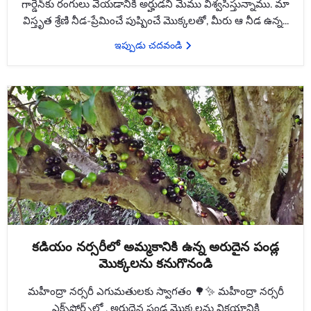
గార్డెన్‌కు రంగులు వేయడానికి అర్హుడని మేము విశ్వసిస్తున్నాము. మా
విస్తృత శ్రేణి నీడ-ప్రేమించే పుష్పించే మొక్కలతో, మీరు ఆ నీడ ఉన్న...
ఇప్పుడు చదవండి
కడియం నర్సరీలో అమ్మకానికి ఉన్న అరుదైన పండ్ల
మొక్కలను కనుగొనండి
మహీంద్రా నర్సరీ ఎగుమతులకు స్వాగతం 🌳✨ మహీంద్రా నర్సరీ
ఎక్స్‌పోర్ట్స్‌లో , అరుదైన పండ్ల మొక్కలను విక్రయానికి