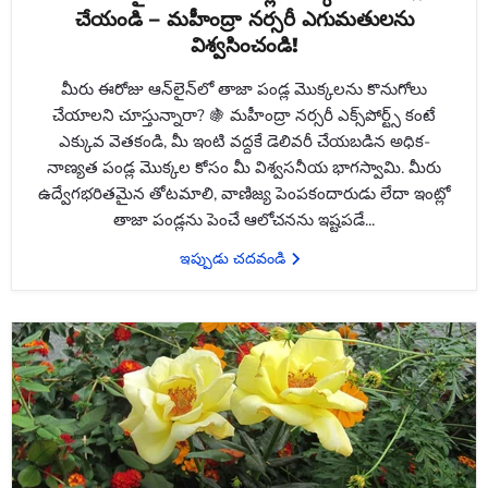
చేయండి – మహీంద్రా నర్సరీ ఎగుమతులను
విశ్వసించండి!
మీరు ఈరోజు ఆన్‌లైన్‌లో తాజా పండ్ల మొక్కలను కొనుగోలు
చేయాలని చూస్తున్నారా? 🍇 మహీంద్రా నర్సరీ ఎక్స్‌పోర్ట్స్ కంటే
ఎక్కువ వెతకండి, మీ ఇంటి వద్దకే డెలివరీ చేయబడిన అధిక-
నాణ్యత పండ్ల మొక్కల కోసం మీ విశ్వసనీయ భాగస్వామి. మీరు
ఉద్వేగభరితమైన తోటమాలి, వాణిజ్య పెంపకందారుడు లేదా ఇంట్లో
తాజా పండ్లను పెంచే ఆలోచనను ఇష్టపడే...
ఇప్పుడు చదవండి