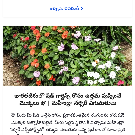
ఇప్పుడు చదవండి
భారతదేశంలో షేడ్ గార్డెన్స్ కోసం ఉత్తమ పుష్పించే
మొక్కలు 🌿 | మహీంద్రా నర్సరీ ఎగుమతులు
🌸 మీరు మీ షేడ్ గార్డెన్ కోసం ప్రకాశవంతమైన రంగులను కోరుకునే
మొక్కల ఔత్సాహికులైతే, మీరు సరైన స్థలానికి వచ్చారు! మహీంద్రా
నర్సరీ ఎక్స్‌పోర్ట్స్‌లో, తక్కువ వెలుతురు ఉన్న ప్రదేశాలలో కూడా ప్రతి