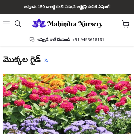
ఇప్పుడు 150 డాలర్ల కంటే ఎక్కువ ఆర్డర్లపై ఉచిత షిప్పింగ్!
మెను
కార్ట్
వెతకండి
చూడండ
ఇప్పుడే కాల్ చేయండి
+91 9493616161
మొక్కల గైడ్
RSS