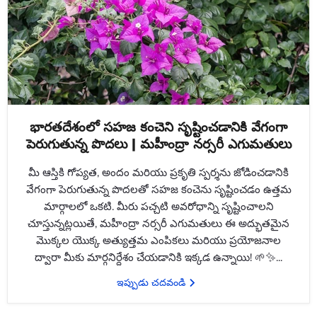
భారతదేశంలో సహజ కంచెని సృష్టించడానికి వేగంగా
పెరుగుతున్న పొదలు | మహీంద్రా నర్సరీ ఎగుమతులు
మీ ఆస్తికి గోప్యత, అందం మరియు ప్రకృతి స్పర్శను జోడించడానికి
వేగంగా పెరుగుతున్న పొదలతో సహజ కంచెను సృష్టించడం ఉత్తమ
మార్గాలలో ఒకటి. మీరు పచ్చటి అవరోధాన్ని సృష్టించాలని
చూస్తున్నట్లయితే, మహీంద్రా నర్సరీ ఎగుమతులు ఈ అద్భుతమైన
మొక్కల యొక్క అత్యుత్తమ ఎంపికలు మరియు ప్రయోజనాల
ద్వారా మీకు మార్గనిర్దేశం చేయడానికి ఇక్కడ ఉన్నాయి! 🌱✨...
ఇప్పుడు చదవండి