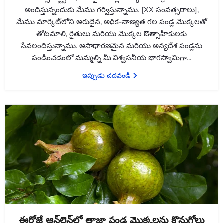
అందిస్తున్నందుకు మేము గర్విస్తున్నాము. [XX సంవత్సరాలు],
మేము మార్కెట్‌లోని అరుదైన, అధిక-నాణ్యత గల పండ్ల మొక్కలతో
తోటమాలి, రైతులు మరియు మొక్కల ఔత్సాహికులకు
సేవలందిస్తున్నాము. అసాధారణమైన మరియు అన్యదేశ పండ్లను
పండించడంలో మమ్మల్ని మీ విశ్వసనీయ భాగస్వామిగా...
ఇప్పుడు చదవండి
ఈరోజే ఆన్‌లైన్‌లో తాజా పండ్ల మొక్కలను కొనుగోలు