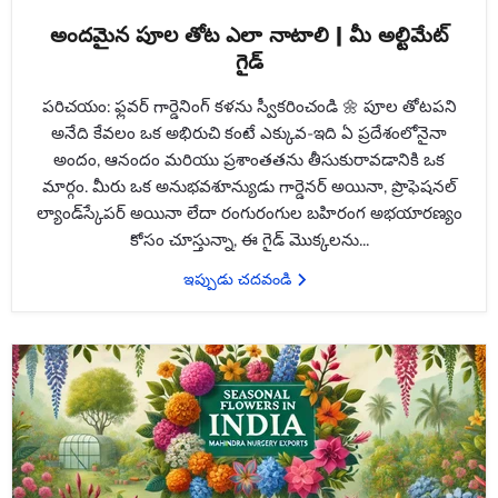
అందమైన పూల తోట ఎలా నాటాలి | మీ అల్టిమేట్
గైడ్
పరిచయం: ఫ్లవర్ గార్డెనింగ్ కళను స్వీకరించండి 🌼 పూల తోటపని
అనేది కేవలం ఒక అభిరుచి కంటే ఎక్కువ-ఇది ఏ ప్రదేశంలోనైనా
అందం, ఆనందం మరియు ప్రశాంతతను తీసుకురావడానికి ఒక
మార్గం. మీరు ఒక అనుభవశూన్యుడు గార్డెనర్ అయినా, ప్రొఫెషనల్
ల్యాండ్‌స్కేపర్ అయినా లేదా రంగురంగుల బహిరంగ అభయారణ్యం
కోసం చూస్తున్నా, ఈ గైడ్ మొక్కలను...
ఇప్పుడు చదవండి