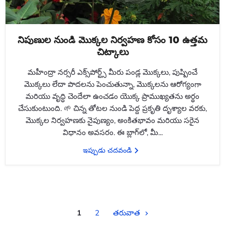
నిపుణుల నుండి మొక్కల నిర్వహణ కోసం 10 ఉత్తమ
చిట్కాలు
మహీంద్రా నర్సరీ ఎక్స్‌పోర్ట్స్ మీరు పండ్ల మొక్కలు, పుష్పించే
మొక్కలు లేదా పొదలను పెంచుతున్నా, మొక్కలను ఆరోగ్యంగా
మరియు వృద్ధి చెందేలా ఉంచడం యొక్క ప్రాముఖ్యతను అర్థం
చేసుకుంటుంది. 🌱 చిన్న తోటల నుండి పెద్ద ప్రకృతి దృశ్యాల వరకు,
మొక్కల నిర్వహణకు నైపుణ్యం, అంకితభావం మరియు సరైన
విధానం అవసరం. ఈ బ్లాగ్‌లో, మీ...
ఇప్పుడు చదవండి
1
2
తరువాత