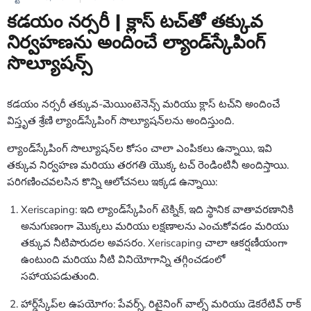
కడయం నర్సరీ | క్లాస్ టచ్‌తో తక్కువ
నిర్వహణను అందించే ల్యాండ్‌స్కేపింగ్
సొల్యూషన్స్
కడయం నర్సరీ తక్కువ-మెయింటెనెన్స్ మరియు క్లాస్ టచ్‌ని అందించే
విస్తృత శ్రేణి ల్యాండ్‌స్కేపింగ్ సొల్యూషన్‌లను అందిస్తుంది.
ల్యాండ్‌స్కేపింగ్ సొల్యూషన్‌ల కోసం చాలా ఎంపికలు ఉన్నాయి, ఇవి
తక్కువ నిర్వహణ మరియు తరగతి యొక్క టచ్ రెండింటినీ అందిస్తాయి.
పరిగణించవలసిన కొన్ని ఆలోచనలు ఇక్కడ ఉన్నాయి:
Xeriscaping: ఇది ల్యాండ్‌స్కేపింగ్ టెక్నిక్, ఇది స్థానిక వాతావరణానికి
అనుగుణంగా మొక్కలు మరియు లక్షణాలను ఎంచుకోవడం మరియు
తక్కువ నీటిపారుదల అవసరం. Xeriscaping చాలా ఆకర్షణీయంగా
ఉంటుంది మరియు నీటి వినియోగాన్ని తగ్గించడంలో
సహాయపడుతుంది.
హార్డ్‌స్కేప్‌ల ఉపయోగం: పేవర్స్, రిటైనింగ్ వాల్స్ మరియు డెకరేటివ్ రాక్