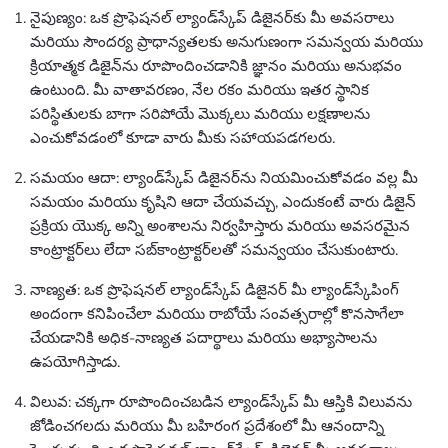
నైపుణ్యం: ఒక ప్రొఫెషనల్ ల్యాండ్‌స్కేప్ డిజైనర్‌కు మీ అవసరాలు
మరియు సౌందర్య ప్రాధాన్యతలకు అనుగుణంగా సమన్వయ మరియు
క్రియాత్మక డిజైన్‌ను రూపొందించడానికి జ్ఞానం మరియు అనుభవం
ఉంటుంది. మీ వాతావరణం, నేల రకం మరియు ఇతర స్థానిక
పరిస్థితులకు బాగా సరిపోయే మొక్కలు మరియు లక్షణాలను
ఎంచుకోవడంలో కూడా వారు మీకు సహాయపడగలరు.
సమయం ఆదా: ల్యాండ్‌స్కేప్ డిజైనర్‌ను నియమించుకోవడం వల్ల మీ
సమయం మరియు కృషిని ఆదా చేయవచ్చు, ఎందుకంటే వారు డిజైన్
ప్రక్రియ యొక్క అన్ని అంశాలను నిర్వహిస్తారు మరియు అవసరమైన
కాంట్రాక్టర్‌లు లేదా సబ్‌కాంట్రాక్టర్‌లతో సమన్వయం చేసుకుంటారు.
నాణ్యత: ఒక ప్రొఫెషనల్ ల్యాండ్‌స్కేప్ డిజైనర్ మీ ల్యాండ్‌స్కేపింగ్
అందంగా కనిపించేలా మరియు రాబోయే సంవత్సరాల్లో కొనసాగేలా
చేయడానికి అధిక-నాణ్యత పదార్థాలు మరియు అభ్యాసాలను
ఉపయోగిస్తాడు.
విలువ: చక్కగా రూపొందించబడిన ల్యాండ్‌స్కేప్ మీ ఆస్తికి విలువను
జోడించగలదు మరియు మీ బహిరంగ ప్రదేశంలో మీ ఆనందాన్ని