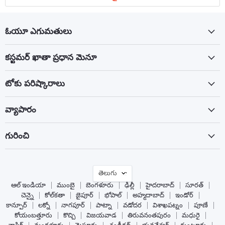
ఓయూ ఎగుమతులు
కస్టమర్ ఖాతా ప్రధాన మెనూ
టోకు పరిష్కారాలు
వ్యాపారం
గురించి
భాష
తెలుగు
ఆల్ ఇండియా
ముంబై
బెంగళూరు
ఢిల్లీ
హైదరాబాద్
సూరత్
చెన్నై
కోల్‌కతా
జైపూర్
భోపాల్
అహ్మదాబాద్
ఇండోర్
కాన్పూర్
లక్నో
నాగపూర్
పాట్నా
వడోదర
విశాఖపట్నం
పూణే
కోయంబత్తూరు
కొచ్చి
విజయవాడ
తిరువనంతపురం
మధురై