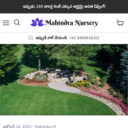
ఇప్పుడు 150 డాలర్ల కంటే ఎక్కువ ఆర్డర్లపై ఉచిత షిప్పింగ్!
మెను
కార్ట్
వెతకండి
చూడండ
ఇప్పుడే కాల్ చేయండి
+91 9493616161
అక్టోబర్ 10, 2022
Mahindra M