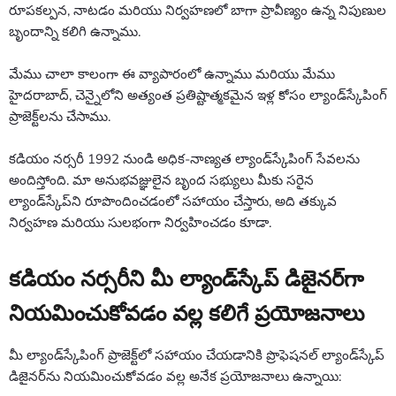
రూపకల్పన, నాటడం మరియు నిర్వహణలో బాగా ప్రావీణ్యం ఉన్న నిపుణుల
బృందాన్ని కలిగి ఉన్నాము.
మేము చాలా కాలంగా ఈ వ్యాపారంలో ఉన్నాము మరియు మేము
హైదరాబాద్, చెన్నైలోని అత్యంత ప్రతిష్టాత్మకమైన ఇళ్ల కోసం ల్యాండ్‌స్కేపింగ్
ప్రాజెక్ట్‌లను చేసాము.
కడియం నర్సరీ 1992 నుండి అధిక-నాణ్యత ల్యాండ్‌స్కేపింగ్ సేవలను
అందిస్తోంది. మా అనుభవజ్ఞులైన బృంద సభ్యులు మీకు సరైన
ల్యాండ్‌స్కేప్‌ని రూపొందించడంలో సహాయం చేస్తారు, అది తక్కువ
నిర్వహణ మరియు సులభంగా నిర్వహించడం కూడా.
కడియం నర్సరీని మీ ల్యాండ్‌స్కేప్ డిజైనర్‌గా
నియమించుకోవడం వల్ల కలిగే ప్రయోజనాలు
మీ ల్యాండ్‌స్కేపింగ్ ప్రాజెక్ట్‌లో సహాయం చేయడానికి ప్రొఫెషనల్ ల్యాండ్‌స్కేప్
డిజైనర్‌ను నియమించుకోవడం వల్ల అనేక ప్రయోజనాలు ఉన్నాయి: