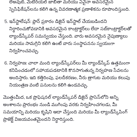
లేఅవుట్, మెటీరియల్ జాబితా మరియు ఏవైనా అవసరమైన
స్పెసిఫికేషన్‌లను కలిగి ఉన్న వివరణాత్మక ప్రణాళికను రూపొందిస్తుంది.
ఇన్‌స్టాలేషన్: ప్లాన్ ప్రకారం డిజైన్ ఇన్‌స్టాల్ చేయబడిందని
నిర్ధారించుకోవడానికి అవసరమైన కాంట్రాక్టర్‌లు లేదా సబ్‌కాంట్రాక్టర్‌లతో
ల్యాండ్‌స్కేపర్ సమన్వయం చేస్తుంది. వారు అవసరమైన నైపుణ్యాలు
మరియు సామగ్రిని కలిగి ఉంటే వారు సంస్థాపనను స్వయంగా
నిర్వహించవచ్చు.
నిర్వహణ: చాలా మంది ల్యాండ్‌స్కేపర్‌లు మీ ల్యాండ్‌స్కేప్ ఉత్తమంగా
కనిపించడంలో సహాయపడటానికి కొనసాగుతున్న నిర్వహణ సేవలను
అందిస్తారు. ఇది కత్తిరింపు, ఫలదీకరణం, నీరు త్రాగుట మరియు కలుపు
నియంత్రణ వంటి పనులను కలిగి ఉండవచ్చు.
మొత్తంమీద, ఒక ప్రొఫెషనల్ ల్యాండ్‌స్కేపర్ డిజైన్ ప్రాసెస్‌లోని అన్ని
అంశాలను ప్రారంభం నుండి ముగింపు వరకు నిర్వహించగలడు, మీ
సమయాన్ని మరియు కృషిని ఆదా చేస్తుంది మరియు మీ ల్యాండ్‌స్కేపింగ్
ప్రాజెక్ట్ విజయవంతమైందని నిర్ధారిస్తుంది.