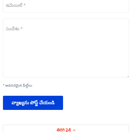
ఇమెయిల్ *
సందేశం *
* అవసరమైన ఫీల్డ్‌లు
వ్యాఖ్యను పోస్ట్ చేయండి
తిరిగి పైకి