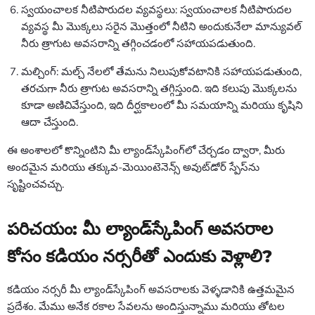
స్వయంచాలక నీటిపారుదల వ్యవస్థలు: స్వయంచాలక నీటిపారుదల
వ్యవస్థ మీ మొక్కలు సరైన మొత్తంలో నీటిని అందుకునేలా మాన్యువల్
నీరు త్రాగుట అవసరాన్ని తగ్గించడంలో సహాయపడుతుంది.
మల్చింగ్: మల్చ్ నేలలో తేమను నిలుపుకోవటానికి సహాయపడుతుంది,
తరచుగా నీరు త్రాగుట అవసరాన్ని తగ్గిస్తుంది. ఇది కలుపు మొక్కలను
కూడా అణిచివేస్తుంది, ఇది దీర్ఘకాలంలో మీ సమయాన్ని మరియు కృషిని
ఆదా చేస్తుంది.
ఈ అంశాలలో కొన్నింటిని మీ ల్యాండ్‌స్కేపింగ్‌లో చేర్చడం ద్వారా, మీరు
అందమైన మరియు తక్కువ-మెయింటెనెన్స్ అవుట్‌డోర్ స్పేస్‌ను
సృష్టించవచ్చు.
పరిచయం: మీ ల్యాండ్‌స్కేపింగ్ అవసరాల
కోసం కడియం నర్సరీతో ఎందుకు వెళ్లాలి?
కడియం నర్సరీ మీ ల్యాండ్‌స్కేపింగ్ అవసరాలకు వెళ్ళడానికి ఉత్తమమైన
ప్రదేశం. మేము అనేక రకాల సేవలను అందిస్తున్నాము మరియు తోటల