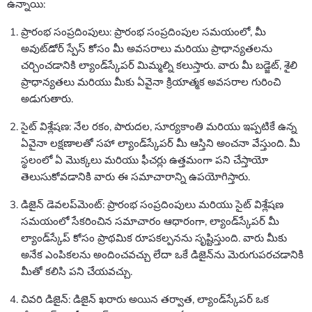
ఉన్నాయి:
ప్రారంభ సంప్రదింపులు: ప్రారంభ సంప్రదింపుల సమయంలో, మీ
అవుట్‌డోర్ స్పేస్ కోసం మీ అవసరాలు మరియు ప్రాధాన్యతలను
చర్చించడానికి ల్యాండ్‌స్కేపర్ మిమ్మల్ని కలుస్తారు. వారు మీ బడ్జెట్, శైలి
ప్రాధాన్యతలు మరియు మీకు ఏవైనా క్రియాత్మక అవసరాల గురించి
అడుగుతారు.
సైట్ విశ్లేషణ: నేల రకం, పారుదల, సూర్యకాంతి మరియు ఇప్పటికే ఉన్న
ఏవైనా లక్షణాలతో సహా ల్యాండ్‌స్కేపర్ మీ ఆస్తిని అంచనా వేస్తుంది. మీ
స్థలంలో ఏ మొక్కలు మరియు ఫీచర్లు ఉత్తమంగా పని చేస్తాయో
తెలుసుకోవడానికి వారు ఈ సమాచారాన్ని ఉపయోగిస్తారు.
డిజైన్ డెవలప్‌మెంట్: ప్రారంభ సంప్రదింపులు మరియు సైట్ విశ్లేషణ
సమయంలో సేకరించిన సమాచారం ఆధారంగా, ల్యాండ్‌స్కేపర్ మీ
ల్యాండ్‌స్కేప్ కోసం ప్రాథమిక రూపకల్పనను సృష్టిస్తుంది. వారు మీకు
అనేక ఎంపికలను అందించవచ్చు లేదా ఒకే డిజైన్‌ను మెరుగుపరచడానికి
మీతో కలిసి పని చేయవచ్చు.
చివరి డిజైన్: డిజైన్ ఖరారు అయిన తర్వాత, ల్యాండ్‌స్కేపర్ ఒక