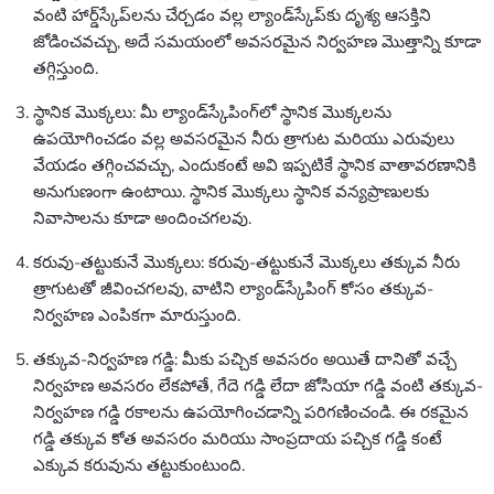
వంటి హార్డ్‌స్కేప్‌లను చేర్చడం వల్ల ల్యాండ్‌స్కేప్‌కు దృశ్య ఆసక్తిని
జోడించవచ్చు, అదే సమయంలో అవసరమైన నిర్వహణ మొత్తాన్ని కూడా
తగ్గిస్తుంది.
స్థానిక మొక్కలు: మీ ల్యాండ్‌స్కేపింగ్‌లో స్థానిక మొక్కలను
ఉపయోగించడం వల్ల అవసరమైన నీరు త్రాగుట మరియు ఎరువులు
వేయడం తగ్గించవచ్చు, ఎందుకంటే అవి ఇప్పటికే స్థానిక వాతావరణానికి
అనుగుణంగా ఉంటాయి. స్థానిక మొక్కలు స్థానిక వన్యప్రాణులకు
నివాసాలను కూడా అందించగలవు.
కరువు-తట్టుకునే మొక్కలు: కరువు-తట్టుకునే మొక్కలు తక్కువ నీరు
త్రాగుటతో జీవించగలవు, వాటిని ల్యాండ్‌స్కేపింగ్ కోసం తక్కువ-
నిర్వహణ ఎంపికగా మారుస్తుంది.
తక్కువ-నిర్వహణ గడ్డి: మీకు పచ్చిక అవసరం అయితే దానితో వచ్చే
నిర్వహణ అవసరం లేకపోతే, గేదె గడ్డి లేదా జోసియా గడ్డి వంటి తక్కువ-
నిర్వహణ గడ్డి రకాలను ఉపయోగించడాన్ని పరిగణించండి. ఈ రకమైన
గడ్డి తక్కువ కోత అవసరం మరియు సాంప్రదాయ పచ్చిక గడ్డి కంటే
ఎక్కువ కరువును తట్టుకుంటుంది.