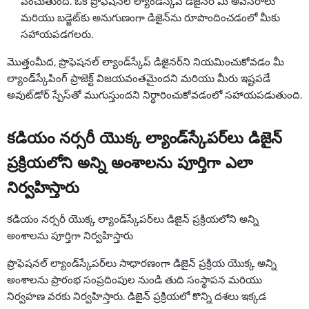
పెంచుతుంది. ఒక ప్రొఫెషనల్ ల్యాండ్‌స్కేప్ డిజైనర్ మీ అవసరాలు
మరియు బడ్జెట్‌కు అనుగుణంగా డిజైన్‌ను రూపొందించడంలో మీకు
సహాయపడగలరు.
మొత్తంమీద, ప్రొఫెషనల్ ల్యాండ్‌స్కేప్ డిజైనర్‌ని నియమించుకోవడం మీ
ల్యాండ్‌స్కేపింగ్ ప్రాజెక్ట్ విజయవంతమైందని మరియు మీరు ఇష్టపడే
అవుట్‌డోర్ స్పేస్‌తో ముగుస్తుందని నిర్ధారించుకోవడంలో సహాయపడుతుంది.
కడియం నర్సరీ యొక్క ల్యాండ్‌స్కేపర్‌లు డిజైన్
ప్రక్రియలోని అన్ని అంశాలను పూర్తిగా ఎలా
నిర్వహిస్తారు
కడియం నర్సరీ యొక్క ల్యాండ్‌స్కేపర్‌లు డిజైన్ ప్రక్రియలోని అన్ని
అంశాలను పూర్తిగా నిర్వహిస్తారు
ప్రొఫెషనల్ ల్యాండ్‌స్కేపర్‌లు సాధారణంగా డిజైన్ ప్రక్రియ యొక్క అన్ని
అంశాలను ప్రారంభ సంప్రదింపుల నుండి తుది సంస్థాపన మరియు
నిర్వహణ వరకు నిర్వహిస్తారు. డిజైన్ ప్రక్రియలో కొన్ని దశలు ఇక్కడ